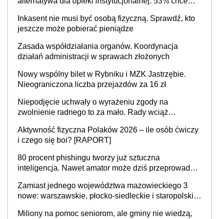
alternatywa dla opieki instytucjonalnej. 53% chce
mieszkać samodzielnie lub z rodziną
Inkasent nie musi być osobą fizyczną. Sprawdź, kto
jeszcze może pobierać pieniądze
Zasada współdziałania organów. Koordynacja
działań administracji w sprawach złożonych
Nowy wspólny bilet w Rybniku i MZK Jastrzębie.
Nieograniczona liczba przejazdów za 16 zł
Niepodjęcie uchwały o wyrażeniu zgody na
zwolnienie radnego to za mało. Rady wciąż
popełniają ten błąd, a sądy muszą rozstrzygać
Aktywność fizyczna Polaków 2026 – ile osób ćwiczy
sprawy
i czego się boi? [RAPORT]
80 procent phishingu tworzy już sztuczna
inteligencja. Nawet amator może dziś przeprowadzić
skuteczny cyberatak
Zamiast jednego województwa mazowieckiego 3
nowe: warszawskie, płocko-siedleckie i staropolskie.
Nigdzie w Europie nie ma tak dużych jednostek
Miliony na pomoc seniorom, ale gminy nie wiedzą,
stołecznych