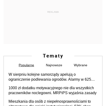
REKLAMA
Tematy
Popularne
Najnowsze
Wybrane
W sierpniu kolejne samorządy apelują o
ograniczenie podlewania ogrodów. Alarmy w 625
gminach. Niżówka hydrogeologiczna może objąć
1000 zł dodatku motywacyjnego nie dla wszystkich
cały kraj
pracowników noclegowni. MRPiPS wyjaśnia zasady
Mieszkania dla osób z niepełnosprawnościami to