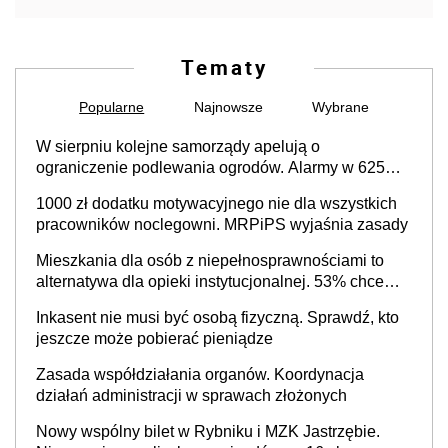
Tematy
Popularne
Najnowsze
Wybrane
W sierpniu kolejne samorządy apelują o
ograniczenie podlewania ogrodów. Alarmy w 625
gminach. Niżówka hydrogeologiczna może objąć
1000 zł dodatku motywacyjnego nie dla wszystkich
cały kraj
pracowników noclegowni. MRPiPS wyjaśnia zasady
Mieszkania dla osób z niepełnosprawnościami to
alternatywa dla opieki instytucjonalnej. 53% chce
mieszkać samodzielnie lub z rodziną
Inkasent nie musi być osobą fizyczną. Sprawdź, kto
jeszcze może pobierać pieniądze
Zasada współdziałania organów. Koordynacja
działań administracji w sprawach złożonych
Nowy wspólny bilet w Rybniku i MZK Jastrzębie.