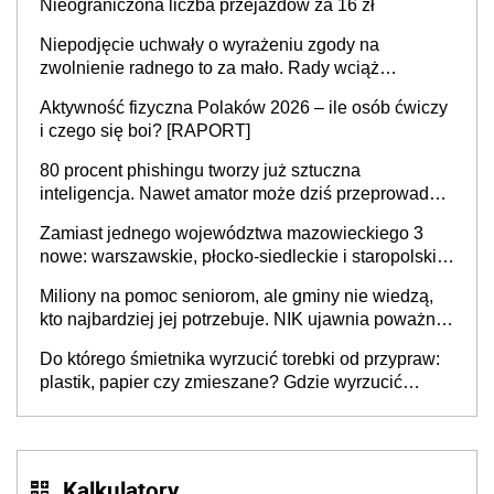
Nieograniczona liczba przejazdów za 16 zł
Niepodjęcie uchwały o wyrażeniu zgody na
zwolnienie radnego to za mało. Rady wciąż
popełniają ten błąd, a sądy muszą rozstrzygać
Aktywność fizyczna Polaków 2026 – ile osób ćwiczy
sprawy
i czego się boi? [RAPORT]
80 procent phishingu tworzy już sztuczna
inteligencja. Nawet amator może dziś przeprowadzić
skuteczny cyberatak
Zamiast jednego województwa mazowieckiego 3
nowe: warszawskie, płocko-siedleckie i staropolskie.
Nigdzie w Europie nie ma tak dużych jednostek
Miliony na pomoc seniorom, ale gminy nie wiedzą,
stołecznych
kto najbardziej jej potrzebuje. NIK ujawnia poważną
lukę w systemie
Do którego śmietnika wyrzucić torebki od przypraw:
plastik, papier czy zmieszane? Gdzie wyrzucić
młynek po przyprawach?
Kalkulatory