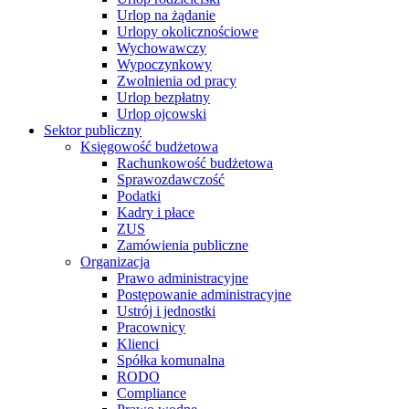
Urlop na żądanie
Urlopy okolicznościowe
Wychowawczy
Wypoczynkowy
Zwolnienia od pracy
Urlop bezpłatny
Urlop ojcowski
Sektor publiczny
Księgowość budżetowa
Rachunkowość budżetowa
Sprawozdawczość
Podatki
Kadry i płace
ZUS
Zamówienia publiczne
Organizacja
Prawo administracyjne
Postępowanie administracyjne
Ustrój i jednostki
Pracownicy
Klienci
Spółka komunalna
RODO
Compliance