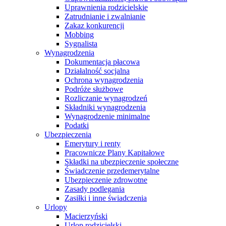
Uprawnienia rodzicielskie
Zatrudnianie i zwalnianie
Zakaz konkurencji
Mobbing
Sygnalista
Wynagrodzenia
Dokumentacja płacowa
Działalność socjalna
Ochrona wynagrodzenia
Podróże służbowe
Rozliczanie wynagrodzeń
Składniki wynagrodzenia
Wynagrodzenie minimalne
Podatki
Ubezpieczenia
Emerytury i renty
Pracownicze Plany Kapitałowe
Składki na ubezpieczenie społeczne
Świadczenie przedemerytalne
Ubezpieczenie zdrowotne
Zasady podlegania
Zasiłki i inne świadczenia
Urlopy
Macierzyński
Urlop rodzicielski