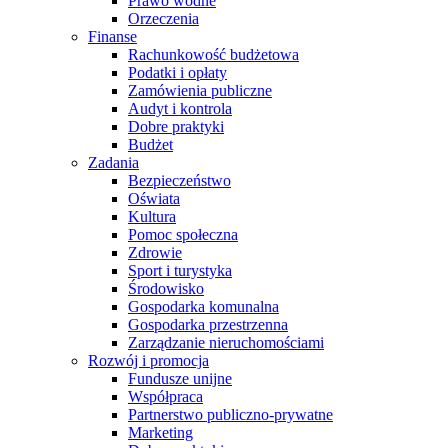
Prawo wodne
Orzeczenia
Finanse
Rachunkowość budżetowa
Podatki i opłaty
Zamówienia publiczne
Audyt i kontrola
Dobre praktyki
Budżet
Zadania
Bezpieczeństwo
Oświata
Kultura
Pomoc społeczna
Zdrowie
Sport i turystyka
Środowisko
Gospodarka komunalna
Gospodarka przestrzenna
Zarządzanie nieruchomościami
Rozwój i promocja
Fundusze unijne
Współpraca
Partnerstwo publiczno-prywatne
Marketing