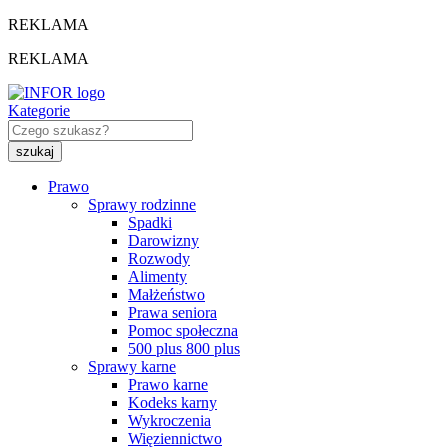
REKLAMA
REKLAMA
Kategorie
Prawo
Sprawy rodzinne
Spadki
Darowizny
Rozwody
Alimenty
Małżeństwo
Prawa seniora
Pomoc społeczna
500 plus 800 plus
Sprawy karne
Prawo karne
Kodeks karny
Wykroczenia
Więziennictwo