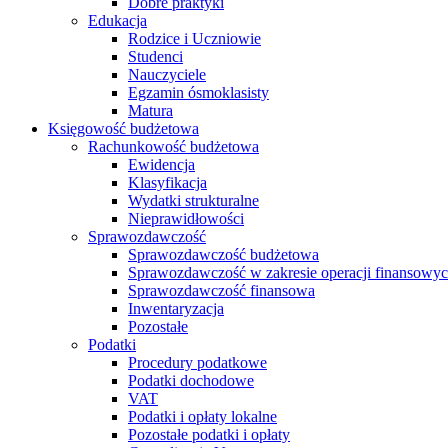
Dobre praktyki
Edukacja
Rodzice i Uczniowie
Studenci
Nauczyciele
Egzamin ósmoklasisty
Matura
Księgowość budżetowa
Rachunkowość budżetowa
Ewidencja
Klasyfikacja
Wydatki strukturalne
Nieprawidłowości
Sprawozdawczość
Sprawozdawczość budżetowa
Sprawozdawczość w zakresie operacji finansowy
Sprawozdawczość finansowa
Inwentaryzacja
Pozostałe
Podatki
Procedury podatkowe
Podatki dochodowe
VAT
Podatki i opłaty lokalne
Pozostałe podatki i opłaty