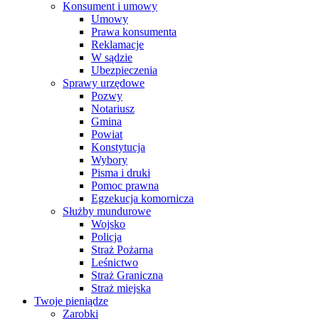
Konsument i umowy
Umowy
Prawa konsumenta
Reklamacje
W sądzie
Ubezpieczenia
Sprawy urzędowe
Pozwy
Notariusz
Gmina
Powiat
Konstytucja
Wybory
Pisma i druki
Pomoc prawna
Egzekucja komornicza
Służby mundurowe
Wojsko
Policja
Straż Pożarna
Leśnictwo
Straż Graniczna
Straż miejska
Twoje pieniądze
Zarobki