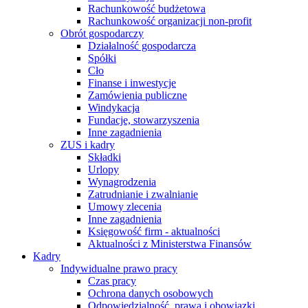
Rachunkowość budżetowa
Rachunkowość organizacji non-profit
Obrót gospodarczy
Działalność gospodarcza
Spółki
Cło
Finanse i inwestycje
Zamówienia publiczne
Windykacja
Fundacje, stowarzyszenia
Inne zagadnienia
ZUS i kadry
Składki
Urlopy
Wynagrodzenia
Zatrudnianie i zwalnianie
Umowy zlecenia
Inne zagadnienia
Księgowość firm - aktualności
Aktualności z Ministerstwa Finansów
Kadry
Indywidualne prawo pracy
Czas pracy
Ochrona danych osobowych
Odpowiedzialność, prawa i obowiązki