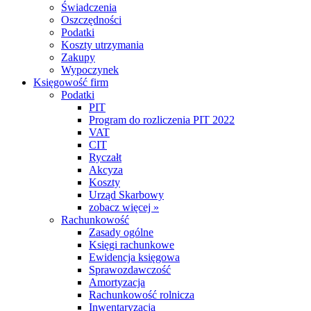
Świadczenia
Oszczędności
Podatki
Koszty utrzymania
Zakupy
Wypoczynek
Księgowość firm
Podatki
PIT
Program do rozliczenia PIT 2022
VAT
CIT
Ryczałt
Akcyza
Koszty
Urząd Skarbowy
zobacz więcej »
Rachunkowość
Zasady ogólne
Księgi rachunkowe
Ewidencja księgowa
Sprawozdawczość
Amortyzacja
Rachunkowość rolnicza
Inwentaryzacja