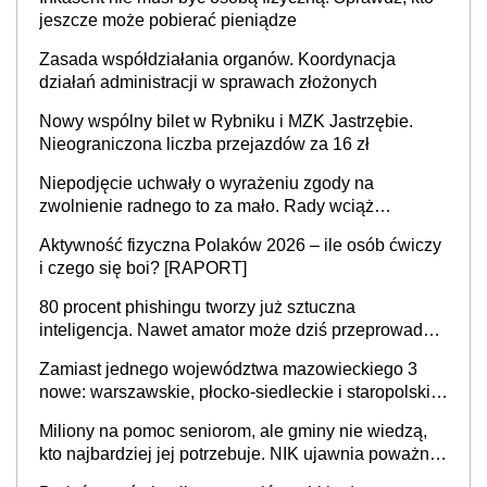
jeszcze może pobierać pieniądze
Zasada współdziałania organów. Koordynacja
działań administracji w sprawach złożonych
Nowy wspólny bilet w Rybniku i MZK Jastrzębie.
Nieograniczona liczba przejazdów za 16 zł
Niepodjęcie uchwały o wyrażeniu zgody na
zwolnienie radnego to za mało. Rady wciąż
popełniają ten błąd, a sądy muszą rozstrzygać
Aktywność fizyczna Polaków 2026 – ile osób ćwiczy
sprawy
i czego się boi? [RAPORT]
80 procent phishingu tworzy już sztuczna
inteligencja. Nawet amator może dziś przeprowadzić
skuteczny cyberatak
Zamiast jednego województwa mazowieckiego 3
nowe: warszawskie, płocko-siedleckie i staropolskie.
Nigdzie w Europie nie ma tak dużych jednostek
Miliony na pomoc seniorom, ale gminy nie wiedzą,
stołecznych
kto najbardziej jej potrzebuje. NIK ujawnia poważną
lukę w systemie