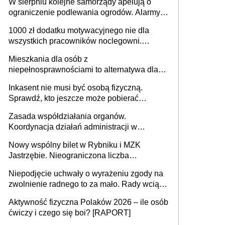
W sierpniu kolejne samorządy apelują o
ograniczenie podlewania ogrodów. Alarmy w
625 gminach. Niżówka hydrogeologiczna
1000 zł dodatku motywacyjnego nie dla
może objąć cały kraj
wszystkich pracowników noclegowni.
MRPiPS wyjaśnia zasady
Mieszkania dla osób z
niepełnosprawnościami to alternatywa dla
opieki instytucjonalnej. 53% chce mieszkać
Inkasent nie musi być osobą fizyczną.
samodzielnie lub z rodziną
Sprawdź, kto jeszcze może pobierać
pieniądze
Zasada współdziałania organów.
Koordynacja działań administracji w
sprawach złożonych
Nowy wspólny bilet w Rybniku i MZK
Jastrzębie. Nieograniczona liczba
przejazdów za 16 zł
Niepodjęcie uchwały o wyrażeniu zgody na
zwolnienie radnego to za mało. Rady wciąż
popełniają ten błąd, a sądy muszą
Aktywność fizyczna Polaków 2026 – ile osób
rozstrzygać sprawy
ćwiczy i czego się boi? [RAPORT]