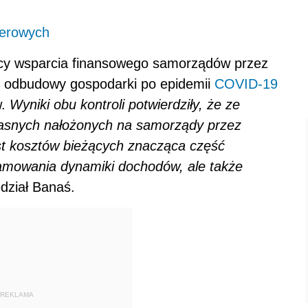
ferowych
y wsparcia finansowego samorządów przez
i odbudowy gospodarki po epidemii
COVID-19
w.
Wyniki obu kontroli potwierdziły, że ze
asnych nałożonych na samorządy przez
st kosztów bieżących znacząca część
amowania dynamiki dochodów, ale także
edział Banaś.
REKLAMA