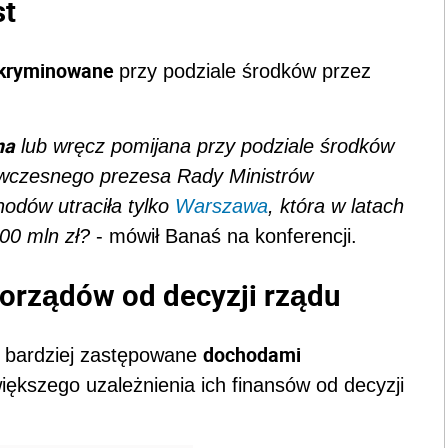
st
skryminowane
przy podziale środków przez
na
lub wręcz pomijana przy podziale środków
ówczesnego prezesa Rady Ministrów
dów utraciła tylko
Warszawa
, która w latach
800 mln zł?
- mówił Banaś na konferencji.
orządów od decyzji rządu
dochodami
 bardziej zastępowane
iększego uzależnienia ich finansów od decyzji