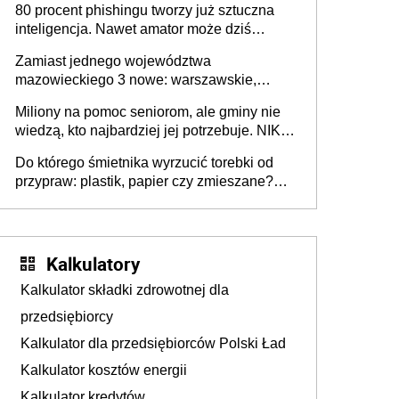
80 procent phishingu tworzy już sztuczna
inteligencja. Nawet amator może dziś
przeprowadzić skuteczny cyberatak
Zamiast jednego województwa
mazowieckiego 3 nowe: warszawskie,
płocko-siedleckie i staropolskie. Nigdzie w
Miliony na pomoc seniorom, ale gminy nie
Europie nie ma tak dużych jednostek
wiedzą, kto najbardziej jej potrzebuje. NIK
stołecznych
ujawnia poważną lukę w systemie
Do którego śmietnika wyrzucić torebki od
przypraw: plastik, papier czy zmieszane?
Gdzie wyrzucić młynek po przyprawach?
Kalkulatory
Kalkulator składki zdrowotnej dla
przedsiębiorcy
Kalkulator dla przedsiębiorców Polski Ład
Kalkulator kosztów energii
Kalkulator kredytów