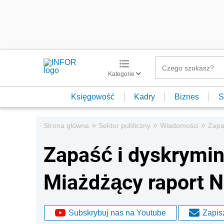
Kategorie
Księgowość
Kadry
Biznes
S
»
»
»
Strona główna
Sektor publiczny
Wiadomości
Zapa
Zapaść i dyskrymi
Miażdżący raport N
Subskrybuj nas na Youtube
Zapisz