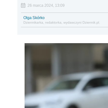
26 marca 2024, 13:09
Olga Skórko
Dziennikarka, redaktorka, wydawczyni Dziennik.pl.