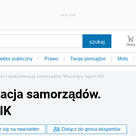
REKLAMA
Sklep
ektor publiczny
Prawo
Twoje pieniądze
Moto
ść i dyskryminacja samorządów. Miażdżący raport NIK
nacja samorządów.
IK
 się na newsletter
Dołącz do grona ekspertów