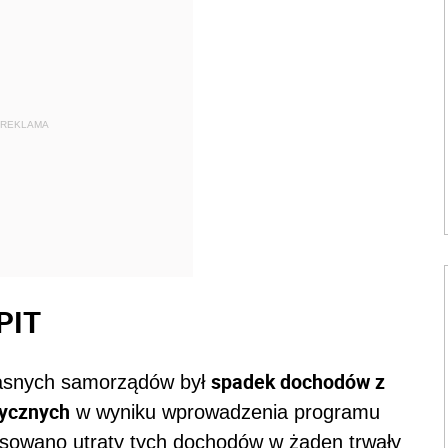
REKLAMA
 PIT
spadek dochodów z
asnych samorządów był
zycznych
w wyniku wprowadzenia programu
owano utraty tych dochodów w żaden trwały