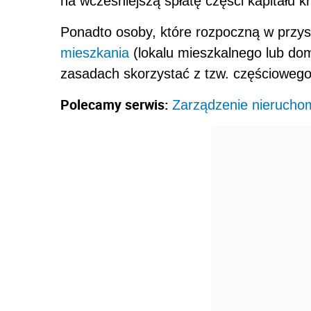
na wcześniejszą spłatę części kapitału k
Ponadto osoby, które rozpoczną w przy
mieszkania
(lokalu mieszkalnego lub do
zasadach skorzystać z tzw. częściowego
Polecamy serwis:
Zarządzenie nierucho