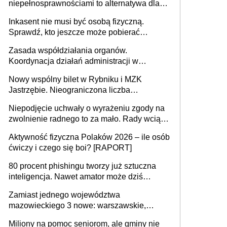
niepełnosprawnościami to alternatywa dla
opieki instytucjonalnej. 53% chce mieszkać
Inkasent nie musi być osobą fizyczną.
samodzielnie lub z rodziną
Sprawdź, kto jeszcze może pobierać
pieniądze
Zasada współdziałania organów.
Koordynacja działań administracji w
sprawach złożonych
Nowy wspólny bilet w Rybniku i MZK
Jastrzębie. Nieograniczona liczba
przejazdów za 16 zł
Niepodjęcie uchwały o wyrażeniu zgody na
zwolnienie radnego to za mało. Rady wciąż
popełniają ten błąd, a sądy muszą
Aktywność fizyczna Polaków 2026 – ile osób
rozstrzygać sprawy
ćwiczy i czego się boi? [RAPORT]
80 procent phishingu tworzy już sztuczna
inteligencja. Nawet amator może dziś
przeprowadzić skuteczny cyberatak
Zamiast jednego województwa
mazowieckiego 3 nowe: warszawskie,
płocko-siedleckie i staropolskie. Nigdzie w
Miliony na pomoc seniorom, ale gminy nie
Europie nie ma tak dużych jednostek