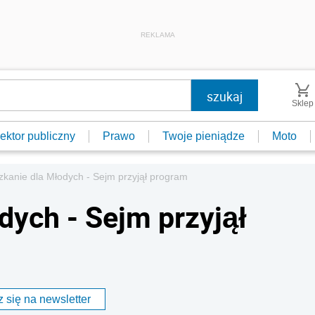
REKLAMA
Sklep
ektor publiczny
Prawo
Twoje pieniądze
Moto
zkanie dla Młodych - Sejm przyjął program
dych - Sejm przyjął
 się na newsletter