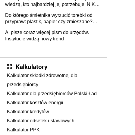
wiedzą, kto najbardziej jej potrzebuje. NIK
stołecznych
ujawnia poważną lukę w systemie
Do którego śmietnika wyrzucić torebki od
przypraw: plastik, papier czy zmieszane?
Gdzie wyrzucić młynek po przyprawach?
AI pisze coraz więcej pism do urzędów.
Instytucje widzą nowy trend
Kalkulatory
Kalkulator składki zdrowotnej dla
przedsiębiorcy
Kalkulator dla przedsiębiorców Polski Ład
Kalkulator kosztów energii
Kalkulator kredytów
Kalkulator odsetek ustawowych
Kalkulator PPK