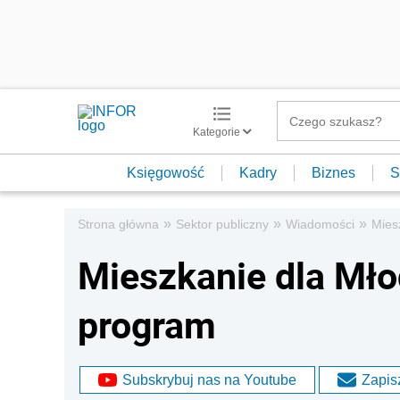
Kategorie
Księgowość
Kadry
Biznes
S
»
»
»
Strona główna
Sektor publiczny
Wiadomości
Mies
Mieszkanie dla Mło
program
Subskrybuj nas na Youtube
Zapisz