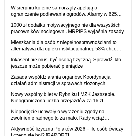
W sierpniu kolejne samorządy apelują o
ograniczenie podlewania ogrodów. Alarmy w 625
gminach. Niżówka hydrogeologiczna może objąć
1000 zł dodatku motywacyjnego nie dla wszystkich
cały kraj
pracowników noclegowni. MRPiPS wyjaśnia zasady
Mieszkania dla osób z niepełnosprawnościami to
alternatywa dla opieki instytucjonalnej. 53% chce
mieszkać samodzielnie lub z rodziną
Inkasent nie musi być osobą fizyczną. Sprawdź, kto
jeszcze może pobierać pieniądze
Zasada współdziałania organów. Koordynacja
działań administracji w sprawach złożonych
Nowy wspólny bilet w Rybniku i MZK Jastrzębie.
Nieograniczona liczba przejazdów za 16 zł
Niepodjęcie uchwały o wyrażeniu zgody na
zwolnienie radnego to za mało. Rady wciąż
popełniają ten błąd, a sądy muszą rozstrzygać
Aktywność fizyczna Polaków 2026 – ile osób ćwiczy
sprawy
i czego się boi? [RAPORT]