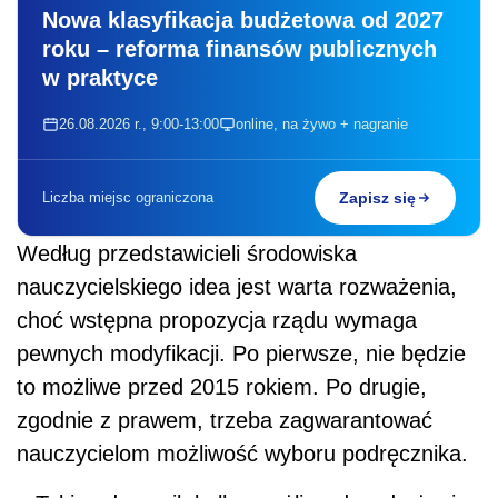
Nowa klasyfikacja budżetowa od 2027
roku – reforma finansów publicznych
w praktyce
26.08.2026 r., 9:00-13:00
online, na żywo + nagranie
Liczba miejsc ograniczona
Zapisz się
Według przedstawicieli środowiska
nauczycielskiego idea jest warta rozważenia,
choć wstępna propozycja rządu wymaga
pewnych modyfikacji. Po pierwsze, nie będzie
to możliwe przed 2015 rokiem. Po drugie,
zgodnie z prawem, trzeba zagwarantować
nauczycielom możliwość wyboru podręcznika.