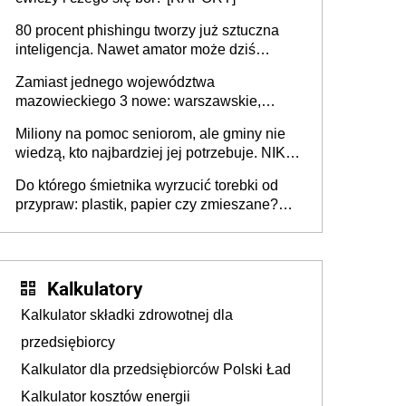
80 procent phishingu tworzy już sztuczna
inteligencja. Nawet amator może dziś
przeprowadzić skuteczny cyberatak
Zamiast jednego województwa
mazowieckiego 3 nowe: warszawskie,
płocko-siedleckie i staropolskie. Nigdzie w
Miliony na pomoc seniorom, ale gminy nie
Europie nie ma tak dużych jednostek
wiedzą, kto najbardziej jej potrzebuje. NIK
stołecznych
ujawnia poważną lukę w systemie
Do którego śmietnika wyrzucić torebki od
przypraw: plastik, papier czy zmieszane?
Gdzie wyrzucić młynek po przyprawach?
Kalkulatory
Kalkulator składki zdrowotnej dla
przedsiębiorcy
Kalkulator dla przedsiębiorców Polski Ład
Kalkulator kosztów energii