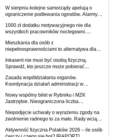
W sierpniu kolejne samorządy apelują o
ograniczenie podlewania ogrodów. Alarmy w
625 gminach. Niżówka hydrogeologiczna
1000 zł dodatku motywacyjnego nie dla
może objąć cały kraj
wszystkich pracowników noclegowni.
MRPiPS wyjaśnia zasady
Mieszkania dla osób z
niepełnosprawnościami to alternatywa dla
opieki instytucjonalnej. 53% chce mieszkać
Inkasent nie musi być osobą fizyczną.
samodzielnie lub z rodziną
Sprawdź, kto jeszcze może pobierać
pieniądze
Zasada współdziałania organów.
Koordynacja działań administracji w
sprawach złożonych
Nowy wspólny bilet w Rybniku i MZK
Jastrzębie. Nieograniczona liczba
przejazdów za 16 zł
Niepodjęcie uchwały o wyrażeniu zgody na
zwolnienie radnego to za mało. Rady wciąż
popełniają ten błąd, a sądy muszą
Aktywność fizyczna Polaków 2026 – ile osób
rozstrzygać sprawy
ćwiczy i czego się boi? [RAPORT]