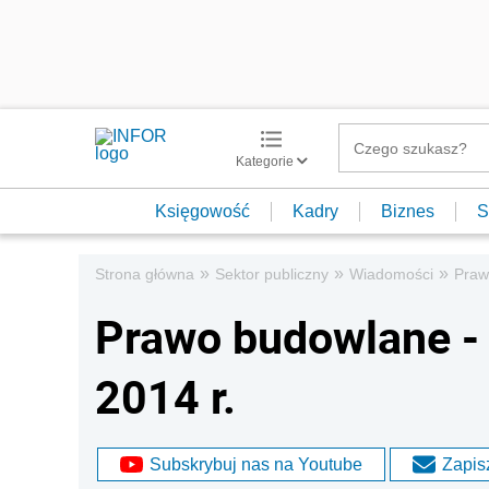
Kategorie
Księgowość
Kadry
Biznes
S
»
»
»
Strona główna
Sektor publiczny
Wiadomości
Praw
Prawo budowlane - 
2014 r.
Subskrybuj nas na Youtube
Zapisz