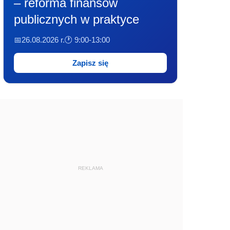
– reforma finansów
publicznych w praktyce
📅26.08.2026 r.
🕐 9:00-13:00
Zapisz się
REKLAMA