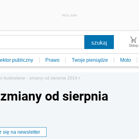
REKLAMA
Sklep
ektor publiczny
Prawo
Twoje pieniądze
Moto
o budowlane - zmiany od sierpnia 2014 r.
zmiany od sierpnia
 się na newsletter