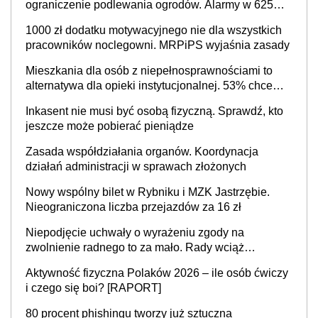
ograniczenie podlewania ogrodów. Alarmy w 625
gminach. Niżówka hydrogeologiczna może objąć
1000 zł dodatku motywacyjnego nie dla wszystkich
cały kraj
pracowników noclegowni. MRPiPS wyjaśnia zasady
Mieszkania dla osób z niepełnosprawnościami to
alternatywa dla opieki instytucjonalnej. 53% chce
mieszkać samodzielnie lub z rodziną
Inkasent nie musi być osobą fizyczną. Sprawdź, kto
jeszcze może pobierać pieniądze
Zasada współdziałania organów. Koordynacja
działań administracji w sprawach złożonych
Nowy wspólny bilet w Rybniku i MZK Jastrzębie.
Nieograniczona liczba przejazdów za 16 zł
Niepodjęcie uchwały o wyrażeniu zgody na
zwolnienie radnego to za mało. Rady wciąż
popełniają ten błąd, a sądy muszą rozstrzygać
Aktywność fizyczna Polaków 2026 – ile osób ćwiczy
sprawy
i czego się boi? [RAPORT]
80 procent phishingu tworzy już sztuczna