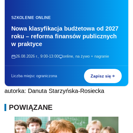
SZKOLENIE ONLINE
Nowa klasyfikacja budżetowa od 2027
roku – reforma finansów publicznych
w praktyce
26.08.2026 r., 9:00-13:00
online, na żywo + nagranie
Liczba miejsc ograniczona
Zapisz się
autorka: Danuta Starzyńska-Rosiecka
POWIĄZANE