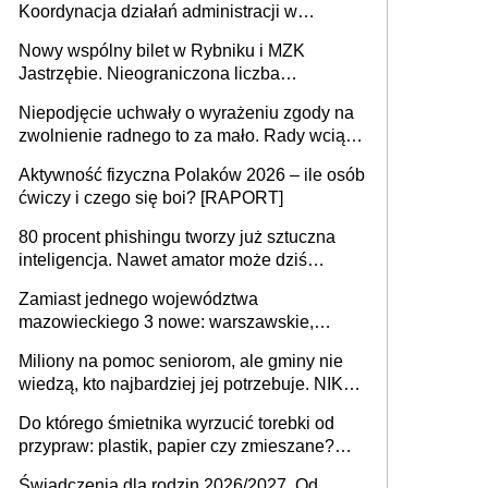
Koordynacja działań administracji w
sprawach złożonych
Nowy wspólny bilet w Rybniku i MZK
Jastrzębie. Nieograniczona liczba
przejazdów za 16 zł
Niepodjęcie uchwały o wyrażeniu zgody na
zwolnienie radnego to za mało. Rady wciąż
popełniają ten błąd, a sądy muszą
Aktywność fizyczna Polaków 2026 – ile osób
rozstrzygać sprawy
ćwiczy i czego się boi? [RAPORT]
80 procent phishingu tworzy już sztuczna
inteligencja. Nawet amator może dziś
przeprowadzić skuteczny cyberatak
Zamiast jednego województwa
mazowieckiego 3 nowe: warszawskie,
płocko-siedleckie i staropolskie. Nigdzie w
Miliony na pomoc seniorom, ale gminy nie
Europie nie ma tak dużych jednostek
wiedzą, kto najbardziej jej potrzebuje. NIK
stołecznych
ujawnia poważną lukę w systemie
Do którego śmietnika wyrzucić torebki od
przypraw: plastik, papier czy zmieszane?
Gdzie wyrzucić młynek po przyprawach?
Świadczenia dla rodzin 2026/2027. Od