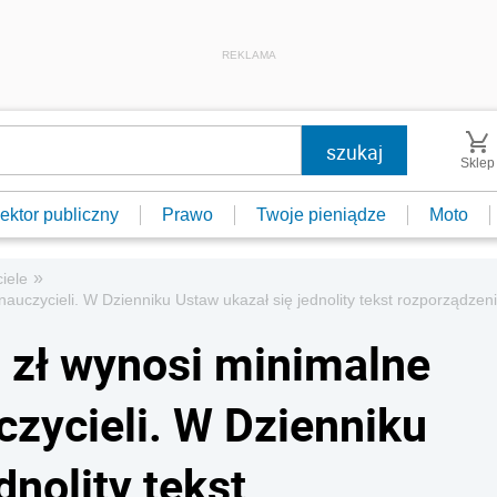
REKLAMA
Sklep
ektor publiczny
Prawo
Twoje pieniądze
Moto
»
iele
uczycieli. W Dzienniku Ustaw ukazał się jednolity tekst rozporządzen
 zł wynosi minimalne
zycieli. W Dzienniku
dnolity tekst