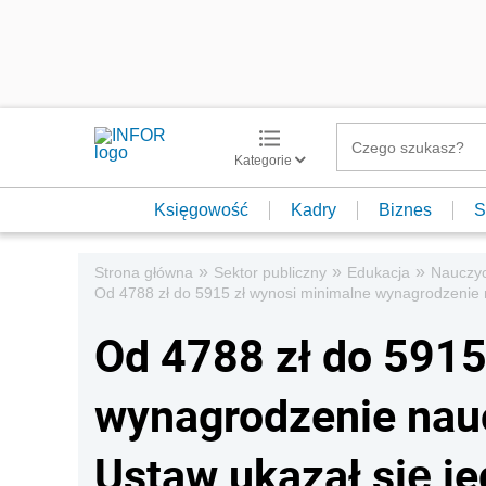
Kategorie
Księgowość
Kadry
Biznes
S
»
»
»
Strona główna
Sektor publiczny
Edukacja
Nauczyc
Od 4788 zł do 5915 zł wynosi minimalne wynagrodzenie na
Od 4788 zł do 5915
wynagrodzenie nauc
Ustaw ukazał się je