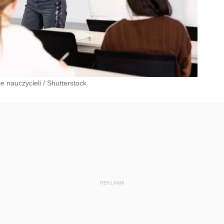
e nauczycieli
/
Shutterstock