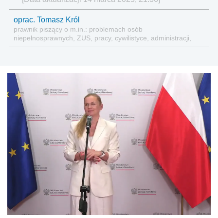
oprac. Tomasz Król
prawnik piszący o m.in.: problemach osób
niepełnosprawnych, ZUS, pracy, cywilistyce, administracji,
przedsiębiorcach, podatkach