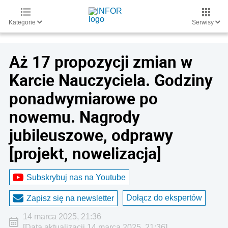
Kategorie
Serwisy
Aż 17 propozycji zmian w
Karcie Nauczyciela. Godziny
ponadwymiarowe po
nowemu. Nagrody
jubileuszowe, odprawy
[projekt, nowelizacja]
Subskrybuj nas na Youtube
Dołącz do ekspertów
Zapisz się na newsletter
14 marca 2025, 21:36
[Data aktualizacji 14 marca 2025, 21:36]