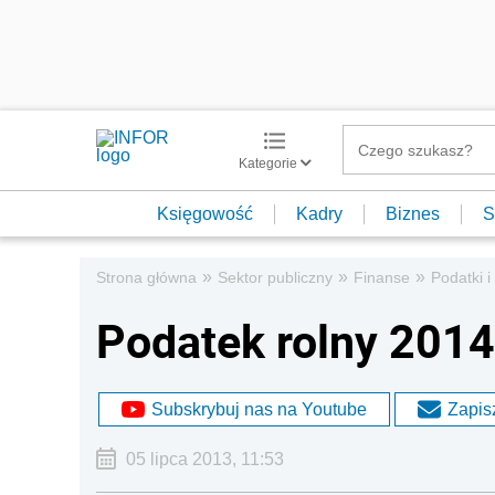
Kategorie
Księgowość
Kadry
Biznes
S
»
»
»
Strona główna
Sektor publiczny
Finanse
Podatki i
Podatek rolny 2014
Subskrybuj nas na Youtube
Zapisz
05 lipca 2013, 11:53