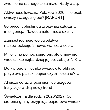
zwolnienie radnego to za mało. Rady wciąż
popełniają ten błąd, a sądy muszą
Aktywność fizyczna Polaków 2026 – ile osób
rozstrzygać sprawy
ćwiczy i czego się boi? [RAPORT]
80 procent phishingu tworzy już sztuczna
inteligencja. Nawet amator może dziś
przeprowadzić skuteczny cyberatak
Zamiast jednego województwa
mazowieckiego 3 nowe: warszawskie,
płocko-siedleckie i staropolskie. Nigdzie w
Miliony na pomoc seniorom, ale gminy nie
Europie nie ma tak dużych jednostek
wiedzą, kto najbardziej jej potrzebuje. NIK
stołecznych
ujawnia poważną lukę w systemie
Do którego śmietnika wyrzucić torebki od
przypraw: plastik, papier czy zmieszane?
Gdzie wyrzucić młynek po przyprawach?
AI pisze coraz więcej pism do urzędów.
Instytucje widzą nowy trend
Świadczenia dla rodzin 2026/2027. Od
sierpnia gminy przyjmują papierowe wnioski