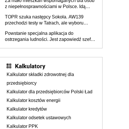
Za mało mieszkań wspomaganych dla osób
z niepełnosprawnościami w Polsce. Idą
zmiany w przepisach
TOPR szuka następcy Sokoła. AW139
przechodzi testy w Tatrach, ale wyboru
jeszcze nie ma
Powstanie specjalna aplikacja do
ostrzegania ludności. Jest zapowiedź szefa
MSWiA
Kalkulatory
Kalkulator składki zdrowotnej dla
przedsiębiorcy
Kalkulator dla przedsiębiorców Polski Ład
Kalkulator kosztów energii
Kalkulator kredytów
Kalkulator odsetek ustawowych
Kalkulator PPK