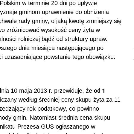
olskim w terminie 20 dni po upływie
zyznaje gminom uprawnienie do obniżenia
hwale rady gminy, o jaką kwotę zmniejszy się
o zróżnicować wysokość ceny żyta w
lności rolniczej bądź od struktury upraw.
wszego dnia miesiąca następującego po
ści uzasadniające powstanie tego obowiązku.
od 1
nia 10 maja 2013 r. przewiduje, że
iczany według średniej ceny skupu żyta za 11
zedzający rok podatkowy, co powinno
chody gmin. Natomiast średnia cena skupu
unikatu Prezesa GUS ogłaszanego w