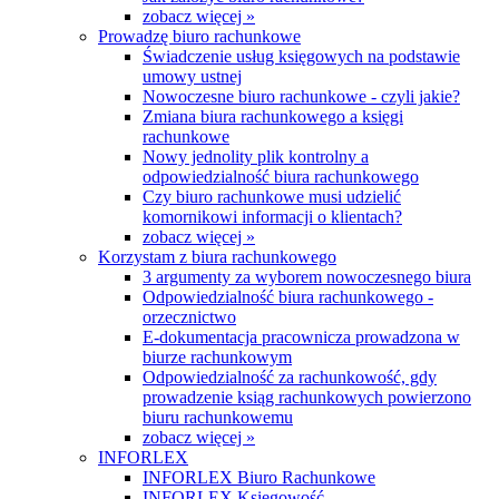
zobacz więcej »
Prowadzę biuro rachunkowe
Świadczenie usług księgowych na podstawie
umowy ustnej
Nowoczesne biuro rachunkowe - czyli jakie?
Zmiana biura rachunkowego a księgi
rachunkowe
Nowy jednolity plik kontrolny a
odpowiedzialność biura rachunkowego
Czy biuro rachunkowe musi udzielić
komornikowi informacji o klientach?
zobacz więcej »
Korzystam z biura rachunkowego
3 argumenty za wyborem nowoczesnego biura
Odpowiedzialność biura rachunkowego -
orzecznictwo
E-dokumentacja pracownicza prowadzona w
biurze rachunkowym
Odpowiedzialność za rachunkowość, gdy
prowadzenie ksiąg rachunkowych powierzono
biuru rachunkowemu
zobacz więcej »
INFORLEX
INFORLEX Biuro Rachunkowe
INFORLEX Księgowość