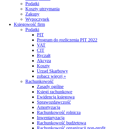
Podatki
Koszty utrzymania
Zakupy
Wypoczynek
Księgowość firm
Podatki
PIT
Program do rozliczenia PIT 2022
VAT
CIT
Ryczałt
Akcyza
Koszty
Urząd Skarbowy
zobacz więcej »
Rachunkowość
Zasady ogólne
Księgi rachunkowe
Ewidencja księgowa
Sprawozdawczość
Amortyzacja
Rachunkowość rolnicza
Inwentaryzacja
Rachunkowość budżetowa
Rachunkowość organizacji non-profit