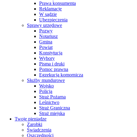
Prawa konsumenta
Reklamacje
W sądzie
Ubezpieczenia
Sprawy urzędowe
Pozwy
Notariusz
Gmina
Powiat
Konstytucja
Wybory
Pisma i druki
Pomoc prawna
Egzekucja komornicza
Służby mundurowe
Wojsko
Policja
Straż Pożarna
Leśnictwo
Straż Graniczna
Straż miejska
Twoje pieniądze
Zarobki
Świadczenia
Oszczędności