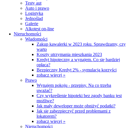
Testy aut
Auto i prawo
Logistyka
Jednoślad
Galerie
Alkotest on-line
Nieruchomości
Wiadomości
Zakup kawalerki w 2023 roku. Sprawdzamy, czy
warto
Koszty utrzymania mieszkania 2023
Kredyt hipoteczny a wynajem. Co się bardziej
opłaca?
Bezpieczny Kredyt 2% - symulacja korzyści
zobacz więcej »
Prawo
Wynajem pokoju - przepisy. Na co trzeba
uważać?
Czy wykreślenie hipoteki bez zgody banku jest
możliwe?
Jak mały deweloper może obniżyć podatki?
Jak się zabezpieczyć przed problemami z
lokatorem?
zobacz więcej »
Nieruchomości