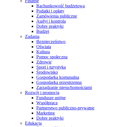
Finanse
Rachunkowość budżetowa
Podatki i opłaty
Zamówienia publiczne
Audyt i kontrola
Dobre praktyki
Budżet
Zadania
Bezpieczeństwo
Oświata
Kultura
Pomoc społeczna
Zdrowie
Sport i turystyka
Środowisko
Gospodarka komunalna
Gospodarka przestrzenna
Zarządzanie nieruchomościami
Rozwój i promocja
Fundusze unijne
Współpraca
Partnerstwo publiczno-prywatne
Marketing
Dobre praktyki
Edukacja