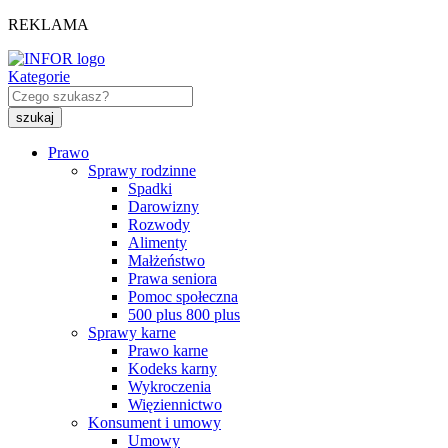
REKLAMA
Kategorie
Prawo
Sprawy rodzinne
Spadki
Darowizny
Rozwody
Alimenty
Małżeństwo
Prawa seniora
Pomoc społeczna
500 plus 800 plus
Sprawy karne
Prawo karne
Kodeks karny
Wykroczenia
Więziennictwo
Konsument i umowy
Umowy