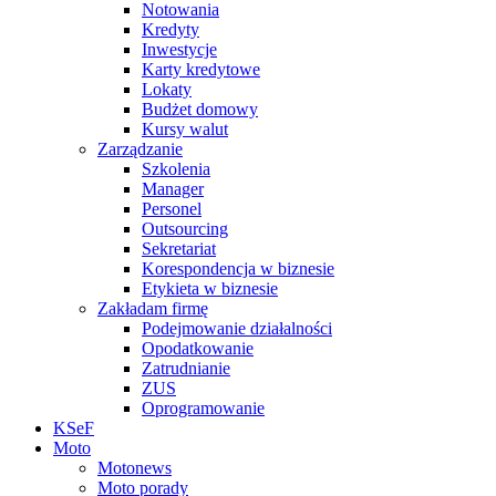
Notowania
Kredyty
Inwestycje
Karty kredytowe
Lokaty
Budżet domowy
Kursy walut
Zarządzanie
Szkolenia
Manager
Personel
Outsourcing
Sekretariat
Korespondencja w biznesie
Etykieta w biznesie
Zakładam firmę
Podejmowanie działalności
Opodatkowanie
Zatrudnianie
ZUS
Oprogramowanie
KSeF
Moto
Motonews
Moto porady