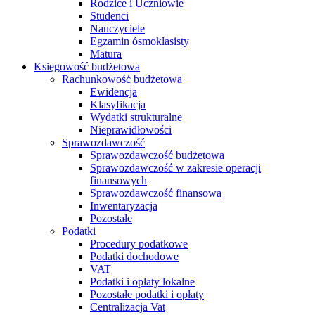
Rodzice i Uczniowie
Studenci
Nauczyciele
Egzamin ósmoklasisty
Matura
Księgowość budżetowa
Rachunkowość budżetowa
Ewidencja
Klasyfikacja
Wydatki strukturalne
Nieprawidłowości
Sprawozdawczość
Sprawozdawczość budżetowa
Sprawozdawczość w zakresie operacji
finansowych
Sprawozdawczość finansowa
Inwentaryzacja
Pozostałe
Podatki
Procedury podatkowe
Podatki dochodowe
VAT
Podatki i opłaty lokalne
Pozostałe podatki i opłaty
Centralizacja Vat