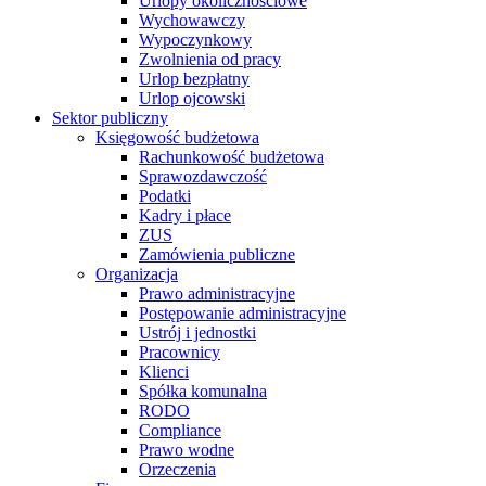
Urlopy okolicznościowe
Wychowawczy
Wypoczynkowy
Zwolnienia od pracy
Urlop bezpłatny
Urlop ojcowski
Sektor publiczny
Księgowość budżetowa
Rachunkowość budżetowa
Sprawozdawczość
Podatki
Kadry i płace
ZUS
Zamówienia publiczne
Organizacja
Prawo administracyjne
Postępowanie administracyjne
Ustrój i jednostki
Pracownicy
Klienci
Spółka komunalna
RODO
Compliance
Prawo wodne
Orzeczenia