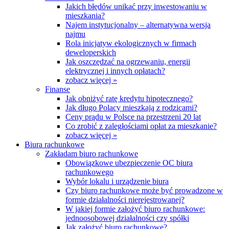
Jakich błędów unikać przy inwestowaniu w
mieszkania?
Najem instytucjonalny – alternatywna wersja
najmu
Rola inicjatyw ekologicznych w firmach
deweloperskich
Jak oszczędzać na ogrzewaniu, energii
elektrycznej i innych opłatach?
zobacz więcej »
Finanse
Jak obniżyć ratę kredytu hipotecznego?
Jak długo Polacy mieszkają z rodzicami?
Ceny prądu w Polsce na przestrzeni 20 lat
Co zrobić z zaległościami opłat za mieszkanie?
zobacz więcej »
Biura rachunkowe
Zakładam biuro rachunkowe
Obowiązkowe ubezpieczenie OC biura
rachunkowego
Wybór lokalu i urządzenie biura
Czy biuro rachunkowe może być prowadzone w
formie działalności nierejestrowanej?
W jakiej formie założyć biuro rachunkowe:
jednoosobowej działalności czy spółki
Jak założyć biuro rachunkowe?