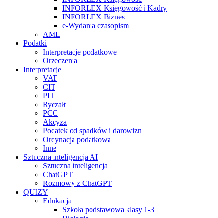
INFORLEX Księgowość i Kadry
INFORLEX Biznes
e-Wydania czasopism
AML
Podatki
Interpretacje podatkowe
Orzeczenia
Interpretacje
VAT
CIT
PIT
Ryczałt
PCC
Akcyza
Podatek od spadków i darowizn
Ordynacja podatkowa
Inne
Sztuczna inteligencja AI
Sztuczna inteligencja
ChatGPT
Rozmowy z ChatGPT
QUIZY
Edukacja
Szkoła podstawowa klasy 1-3