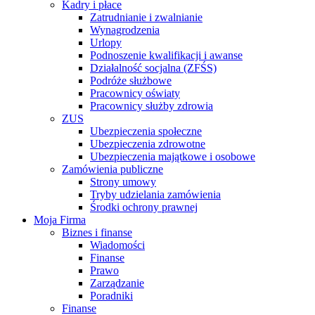
Kadry i płace
Zatrudnianie i zwalnianie
Wynagrodzenia
Urlopy
Podnoszenie kwalifikacji i awanse
Działalność socjalna (ZFŚS)
Podróże służbowe
Pracownicy oświaty
Pracownicy służby zdrowia
ZUS
Ubezpieczenia społeczne
Ubezpieczenia zdrowotne
Ubezpieczenia majątkowe i osobowe
Zamówienia publiczne
Strony umowy
Tryby udzielania zamówienia
Środki ochrony prawnej
Moja Firma
Biznes i finanse
Wiadomości
Finanse
Prawo
Zarządzanie
Poradniki
Finanse