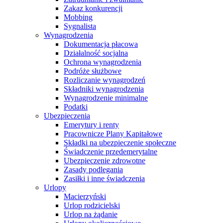
Zakaz konkurencji
Mobbing
Sygnalista
Wynagrodzenia
Dokumentacja płacowa
Działalność socjalna
Ochrona wynagrodzenia
Podróże służbowe
Rozliczanie wynagrodzeń
Składniki wynagrodzenia
Wynagrodzenie minimalne
Podatki
Ubezpieczenia
Emerytury i renty
Pracownicze Plany Kapitałowe
Składki na ubezpieczenie społeczne
Świadczenie przedemerytalne
Ubezpieczenie zdrowotne
Zasady podlegania
Zasiłki i inne świadczenia
Urlopy
Macierzyński
Urlop rodzicielski
Urlop na żądanie