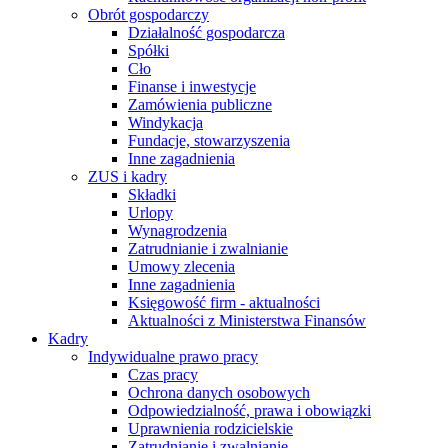
Obrót gospodarczy
Działalność gospodarcza
Spółki
Cło
Finanse i inwestycje
Zamówienia publiczne
Windykacja
Fundacje, stowarzyszenia
Inne zagadnienia
ZUS i kadry
Składki
Urlopy
Wynagrodzenia
Zatrudnianie i zwalnianie
Umowy zlecenia
Inne zagadnienia
Księgowość firm - aktualności
Aktualności z Ministerstwa Finansów
Kadry
Indywidualne prawo pracy
Czas pracy
Ochrona danych osobowych
Odpowiedzialność, prawa i obowiązki
Uprawnienia rodzicielskie
Zatrudnianie i zwalnianie