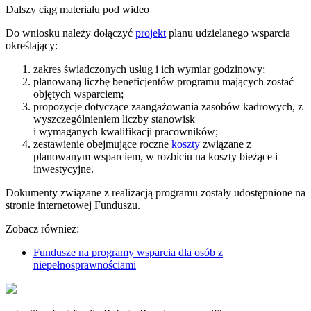
Dalszy ciąg materiału pod wideo
Do wniosku należy dołączyć
projekt
planu udzielanego wsparcia
określający:
zakres świadczonych usług i ich wymiar godzinowy;
planowaną liczbę beneficjentów programu mających zostać
objętych wsparciem;
propozycje dotyczące zaangażowania zasobów kadrowych, z
wyszczególnieniem liczby stanowisk
i wymaganych kwalifikacji pracowników;
zestawienie obejmujące roczne
koszty
związane z
planowanym wsparciem, w rozbiciu na koszty bieżące i
inwestycyjne.
Dokumenty związane z realizacją programu zostały udostępnione na
stronie internetowej Funduszu.
Zobacz również:
Fundusze na programy wsparcia dla osób z
niepełnosprawnościami