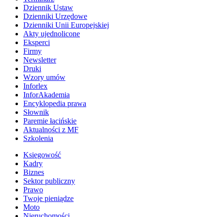
Dziennik Ustaw
Dzienniki Urzędowe
Dzienniki Unii Europejskiej
Akty ujednolicone
Eksperci
Firmy
Newsletter
Druki
Wzory umów
Inforlex
InforAkademia
Encyklopedia prawa
Słownik
Paremie łacińskie
Aktualności z MF
Szkolenia
Księgowość
Kadry
Biznes
Sektor publiczny
Prawo
Twoje pieniądze
Moto
Nieruchomości