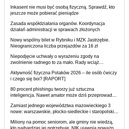
Inkasent nie musi być osobą fizyczną. Sprawdź, kto
jeszcze może pobierać pieniądze
Zasada współdziałania organów. Koordynacja
działań administracji w sprawach złożonych
Nowy wspólny bilet w Rybniku i MZK Jastrzębie.
Nieograniczona liczba przejazdów za 16 zł
Niepodjęcie uchwały o wyrażeniu zgody na
zwolnienie radnego to za mało. Rady wciąż
popełniają ten błąd, a sądy muszą rozstrzygać
Aktywność fizyczna Polaków 2026 – ile osób ćwiczy
sprawy
i czego się boi? [RAPORT]
80 procent phishingu tworzy już sztuczna
inteligencja. Nawet amator może dziś przeprowadzić
skuteczny cyberatak
Zamiast jednego województwa mazowieckiego 3
nowe: warszawskie, płocko-siedleckie i staropolskie.
Nigdzie w Europie nie ma tak dużych jednostek
Miliony na pomoc seniorom, ale gminy nie wiedzą,
stołecznych
kto najbardziej jej potrzebuje. NIK ujawnia poważną