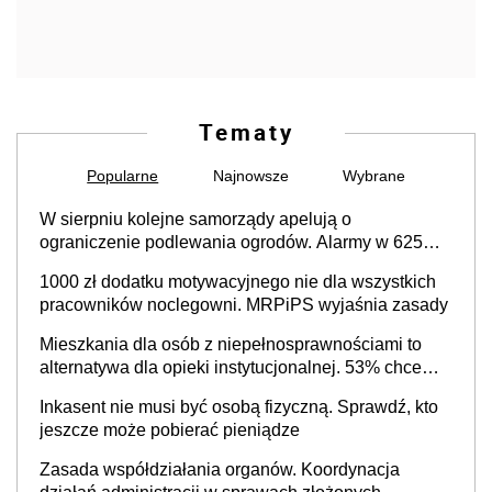
Tematy
Popularne
Najnowsze
Wybrane
W sierpniu kolejne samorządy apelują o
ograniczenie podlewania ogrodów. Alarmy w 625
gminach. Niżówka hydrogeologiczna może objąć
1000 zł dodatku motywacyjnego nie dla wszystkich
cały kraj
pracowników noclegowni. MRPiPS wyjaśnia zasady
Mieszkania dla osób z niepełnosprawnościami to
alternatywa dla opieki instytucjonalnej. 53% chce
mieszkać samodzielnie lub z rodziną
Inkasent nie musi być osobą fizyczną. Sprawdź, kto
jeszcze może pobierać pieniądze
Zasada współdziałania organów. Koordynacja