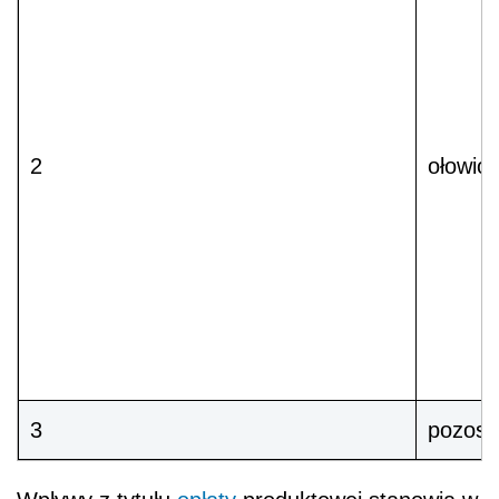
2
ołowio
3
pozost