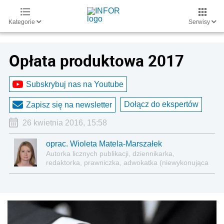
Kategorie
Serwisy
Opłata produktowa 2017
Subskrybuj nas na Youtube
Dołącz do ekspertów
Zapisz się na newsletter
26 kwietnia 2016, 15:58
oprac. Wioleta Matela-Marszałek
Autorka licznych publikacji, dziennikarka,
redaktorka, prawniczka, adwokatka (niewykonująca
zawodu)