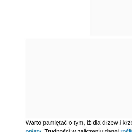
Warto pamiętać o tym, iż dla drzew i kr
opłaty
. Trudności w zaliczeniu danej
rośl