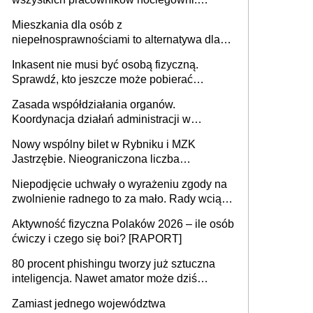
MRPiPS wyjaśnia zasady
Mieszkania dla osób z
niepełnosprawnościami to alternatywa dla
opieki instytucjonalnej. 53% chce mieszkać
Inkasent nie musi być osobą fizyczną.
samodzielnie lub z rodziną
Sprawdź, kto jeszcze może pobierać
pieniądze
Zasada współdziałania organów.
Koordynacja działań administracji w
sprawach złożonych
Nowy wspólny bilet w Rybniku i MZK
Jastrzębie. Nieograniczona liczba
przejazdów za 16 zł
Niepodjęcie uchwały o wyrażeniu zgody na
zwolnienie radnego to za mało. Rady wciąż
popełniają ten błąd, a sądy muszą
Aktywność fizyczna Polaków 2026 – ile osób
rozstrzygać sprawy
ćwiczy i czego się boi? [RAPORT]
80 procent phishingu tworzy już sztuczna
inteligencja. Nawet amator może dziś
przeprowadzić skuteczny cyberatak
Zamiast jednego województwa