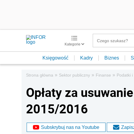
Kategorie
Księgowość
Kadry
Biznes
S
»
»
»
Strona główna
Sektor publiczny
Finanse
Podatki i
Opłaty za usuwanie
2015/2016
Subskrybuj nas na Youtube
Zapisz