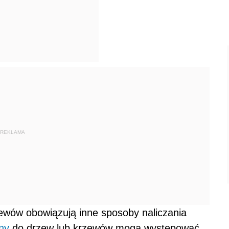
REKLAMA
zewów obowiązują inne sposoby naliczania
iny
do drzew lub krzewów mogą występować