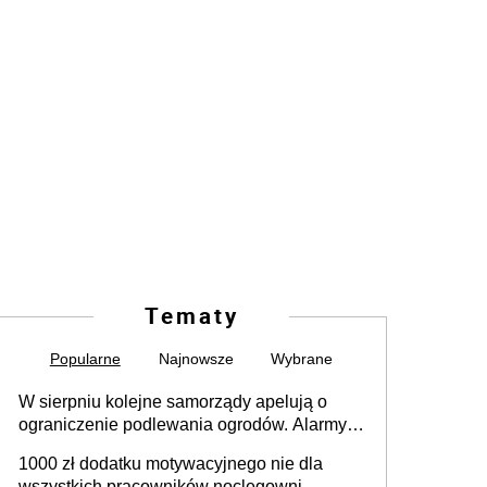
Tematy
Popularne
Najnowsze
Wybrane
W sierpniu kolejne samorządy apelują o
ograniczenie podlewania ogrodów. Alarmy w
625 gminach. Niżówka hydrogeologiczna
1000 zł dodatku motywacyjnego nie dla
może objąć cały kraj
wszystkich pracowników noclegowni.