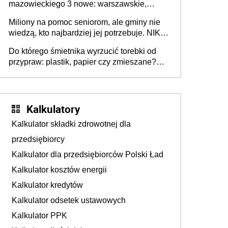
mazowieckiego 3 nowe: warszawskie,
płocko-siedleckie i staropolskie. Nigdzie w
Miliony na pomoc seniorom, ale gminy nie
Europie nie ma tak dużych jednostek
wiedzą, kto najbardziej jej potrzebuje. NIK
stołecznych
ujawnia poważną lukę w systemie
Do którego śmietnika wyrzucić torebki od
przypraw: plastik, papier czy zmieszane?
Gdzie wyrzucić młynek po przyprawach?
Kalkulatory
Kalkulator składki zdrowotnej dla
przedsiębiorcy
Kalkulator dla przedsiębiorców Polski Ład
Kalkulator kosztów energii
Kalkulator kredytów
Kalkulator odsetek ustawowych
Kalkulator PPK