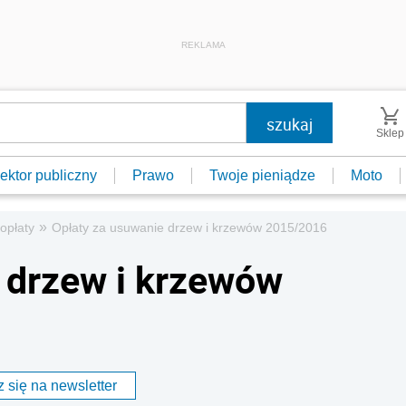
REKLAMA
Sklep
ektor publiczny
Prawo
Twoje pieniądze
Moto
»
 opłaty
Opłaty za usuwanie drzew i krzewów 2015/2016
 drzew i krzewów
 się na newsletter