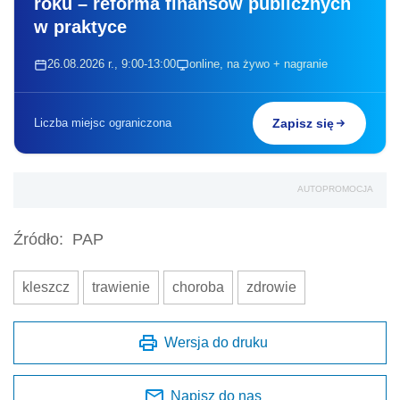
roku – reforma finansów publicznych
w praktyce
26.08.2026 r., 9:00-13:00
online, na żywo + nagranie
Liczba miejsc ograniczona
Zapisz się
AUTOPROMOCJA
Źródło:
PAP
kleszcz
trawienie
choroba
zdrowie
Wersja do druku
Napisz do nas