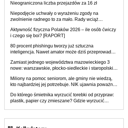
Nieograniczona liczba przejazdów za 16 zł
Niepodjęcie uchwały o wyrażeniu zgody na
zwolnienie radnego to za mało. Rady wciąż
popełniają ten błąd, a sądy muszą rozstrzygać
Aktywność fizyczna Polaków 2026 – ile osób ćwiczy
sprawy
i czego się boi? [RAPORT]
80 procent phishingu tworzy już sztuczna
inteligencja. Nawet amator może dziś przeprowadzić
skuteczny cyberatak
Zamiast jednego województwa mazowieckiego 3
nowe: warszawskie, płocko-siedleckie i staropolskie.
Nigdzie w Europie nie ma tak dużych jednostek
Miliony na pomoc seniorom, ale gminy nie wiedzą,
stołecznych
kto najbardziej jej potrzebuje. NIK ujawnia poważną
lukę w systemie
Do którego śmietnika wyrzucić torebki od przypraw:
plastik, papier czy zmieszane? Gdzie wyrzucić
młynek po przyprawach?