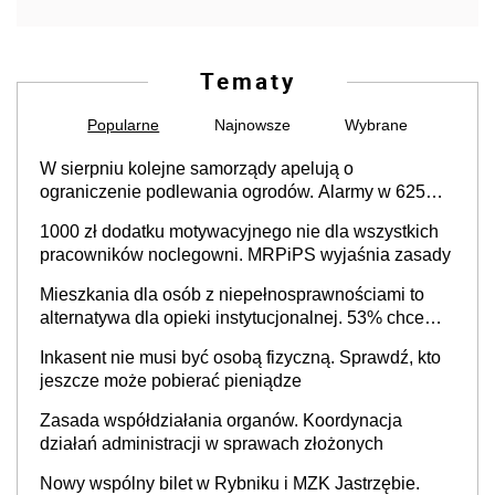
Tematy
Popularne
Najnowsze
Wybrane
W sierpniu kolejne samorządy apelują o
ograniczenie podlewania ogrodów. Alarmy w 625
gminach. Niżówka hydrogeologiczna może objąć
1000 zł dodatku motywacyjnego nie dla wszystkich
cały kraj
pracowników noclegowni. MRPiPS wyjaśnia zasady
Mieszkania dla osób z niepełnosprawnościami to
alternatywa dla opieki instytucjonalnej. 53% chce
mieszkać samodzielnie lub z rodziną
Inkasent nie musi być osobą fizyczną. Sprawdź, kto
jeszcze może pobierać pieniądze
Zasada współdziałania organów. Koordynacja
działań administracji w sprawach złożonych
Nowy wspólny bilet w Rybniku i MZK Jastrzębie.