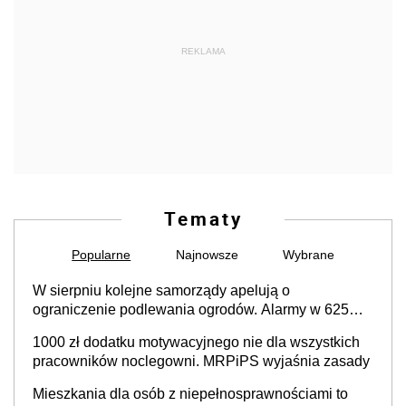
REKLAMA
Tematy
Popularne
Najnowsze
Wybrane
W sierpniu kolejne samorządy apelują o
ograniczenie podlewania ogrodów. Alarmy w 625
gminach. Niżówka hydrogeologiczna może objąć
1000 zł dodatku motywacyjnego nie dla wszystkich
cały kraj
pracowników noclegowni. MRPiPS wyjaśnia zasady
Mieszkania dla osób z niepełnosprawnościami to