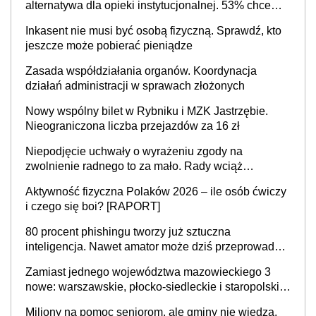
alternatywa dla opieki instytucjonalnej. 53% chce
mieszkać samodzielnie lub z rodziną
Inkasent nie musi być osobą fizyczną. Sprawdź, kto
jeszcze może pobierać pieniądze
Zasada współdziałania organów. Koordynacja
działań administracji w sprawach złożonych
Nowy wspólny bilet w Rybniku i MZK Jastrzębie.
Nieograniczona liczba przejazdów za 16 zł
Niepodjęcie uchwały o wyrażeniu zgody na
zwolnienie radnego to za mało. Rady wciąż
popełniają ten błąd, a sądy muszą rozstrzygać
Aktywność fizyczna Polaków 2026 – ile osób ćwiczy
sprawy
i czego się boi? [RAPORT]
80 procent phishingu tworzy już sztuczna
inteligencja. Nawet amator może dziś przeprowadzić
skuteczny cyberatak
Zamiast jednego województwa mazowieckiego 3
nowe: warszawskie, płocko-siedleckie i staropolskie.
Nigdzie w Europie nie ma tak dużych jednostek
Miliony na pomoc seniorom, ale gminy nie wiedzą,