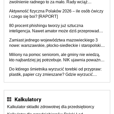
zwolnienie radnego to za mało. Rady wciąż
popełniają ten błąd, a sądy muszą rozstrzygać
Aktywność fizyczna Polaków 2026 – ile osób ćwiczy
sprawy
i czego się boi? [RAPORT]
80 procent phishingu tworzy już sztuczna
inteligencja. Nawet amator może dziś przeprowadzić
skuteczny cyberatak
Zamiast jednego województwa mazowieckiego 3
nowe: warszawskie, płocko-siedleckie i staropolskie.
Nigdzie w Europie nie ma tak dużych jednostek
Miliony na pomoc seniorom, ale gminy nie wiedzą,
stołecznych
kto najbardziej jej potrzebuje. NIK ujawnia poważną
lukę w systemie
Do którego śmietnika wyrzucić torebki od przypraw:
plastik, papier czy zmieszane? Gdzie wyrzucić
młynek po przyprawach?
Kalkulatory
Kalkulator składki zdrowotnej dla przedsiębiorcy