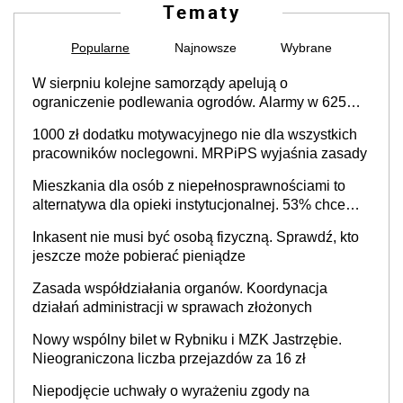
Tematy
Popularne
Najnowsze
Wybrane
W sierpniu kolejne samorządy apelują o
ograniczenie podlewania ogrodów. Alarmy w 625
gminach. Niżówka hydrogeologiczna może objąć
1000 zł dodatku motywacyjnego nie dla wszystkich
cały kraj
pracowników noclegowni. MRPiPS wyjaśnia zasady
Mieszkania dla osób z niepełnosprawnościami to
alternatywa dla opieki instytucjonalnej. 53% chce
mieszkać samodzielnie lub z rodziną
Inkasent nie musi być osobą fizyczną. Sprawdź, kto
jeszcze może pobierać pieniądze
Zasada współdziałania organów. Koordynacja
działań administracji w sprawach złożonych
Nowy wspólny bilet w Rybniku i MZK Jastrzębie.
Nieograniczona liczba przejazdów za 16 zł
Niepodjęcie uchwały o wyrażeniu zgody na