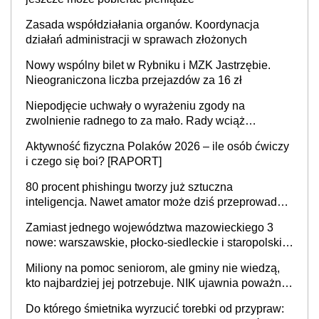
Zasada współdziałania organów. Koordynacja
działań administracji w sprawach złożonych
Nowy wspólny bilet w Rybniku i MZK Jastrzębie.
Nieograniczona liczba przejazdów za 16 zł
Niepodjęcie uchwały o wyrażeniu zgody na
zwolnienie radnego to za mało. Rady wciąż
popełniają ten błąd, a sądy muszą rozstrzygać
Aktywność fizyczna Polaków 2026 – ile osób ćwiczy
sprawy
i czego się boi? [RAPORT]
80 procent phishingu tworzy już sztuczna
inteligencja. Nawet amator może dziś przeprowadzić
skuteczny cyberatak
Zamiast jednego województwa mazowieckiego 3
nowe: warszawskie, płocko-siedleckie i staropolskie.
Nigdzie w Europie nie ma tak dużych jednostek
Miliony na pomoc seniorom, ale gminy nie wiedzą,
stołecznych
kto najbardziej jej potrzebuje. NIK ujawnia poważną
lukę w systemie
Do którego śmietnika wyrzucić torebki od przypraw: