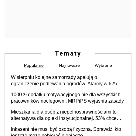
Tematy
Popularne
Najnowsze
Wybrane
W sierpniu kolejne samorządy apelują o
ograniczenie podlewania ogrodów. Alarmy w 625
gminach. Niżówka hydrogeologiczna może objąć
1000 zł dodatku motywacyjnego nie dla wszystkich
cały kraj
pracowników noclegowni. MRPiPS wyjaśnia zasady
Mieszkania dla osób z niepełnosprawnościami to
alternatywa dla opieki instytucjonalnej. 53% chce
mieszkać samodzielnie lub z rodziną
Inkasent nie musi być osobą fizyczną. Sprawdź, kto
jeszcze może pobierać pieniądze