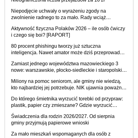
Niepodjęcie uchwały o wyrażeniu zgody na
zwolnienie radnego to za mało. Rady wciąż
popełniają ten błąd, a sądy muszą rozstrzygać
Aktywność fizyczna Polaków 2026 – ile osób ćwiczy
sprawy
i czego się boi? [RAPORT]
80 procent phishingu tworzy już sztuczna
inteligencja. Nawet amator może dziś przeprowadzić
skuteczny cyberatak
Zamiast jednego województwa mazowieckiego 3
nowe: warszawskie, płocko-siedleckie i staropolskie.
Nigdzie w Europie nie ma tak dużych jednostek
Miliony na pomoc seniorom, ale gminy nie wiedzą,
stołecznych
kto najbardziej jej potrzebuje. NIK ujawnia poważną
lukę w systemie
Do którego śmietnika wyrzucić torebki od przypraw:
plastik, papier czy zmieszane? Gdzie wyrzucić
młynek po przyprawach?
Świadczenia dla rodzin 2026/2027. Od sierpnia
gminy przyjmują papierowe wnioski
Za mało mieszkań wspomaganych dla osób z