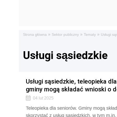
»
»
»
Strona główna
Sektor publiczny
Tematy
Usługi są
Usługi sąsiedzkie
Usługi sąsiedzkie, teleopieka dl
gminy mogą składać wnioski o 
04 lut 2025
Teleopieka dla seniorów. Gminy mogą skład
skorzystać z usług sąsiedzkich, w tym m.in. 