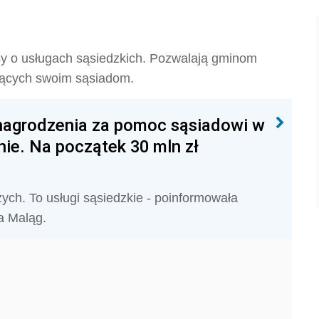
isy o usługach sąsiedzkich. Pozwalają gminom
jących swoim sąsiadom.
nagrodzenia za pomoc sąsiadowi w
nie. Na początek 30 mln zł
h. To usługi sąsiedzkie - poinformowała
na Maląg.