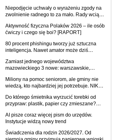
przejazdów za 16 zł
Niepodjęcie uchwały o wyrażeniu zgody na
zwolnienie radnego to za mało. Rady wciąż
popełniają ten błąd, a sądy muszą
Aktywność fizyczna Polaków 2026 – ile osób
rozstrzygać sprawy
ćwiczy i czego się boi? [RAPORT]
80 procent phishingu tworzy już sztuczna
inteligencja. Nawet amator może dziś
przeprowadzić skuteczny cyberatak
Zamiast jednego województwa
mazowieckiego 3 nowe: warszawskie,
płocko-siedleckie i staropolskie. Nigdzie w
Miliony na pomoc seniorom, ale gminy nie
Europie nie ma tak dużych jednostek
wiedzą, kto najbardziej jej potrzebuje. NIK
stołecznych
ujawnia poważną lukę w systemie
Do którego śmietnika wyrzucić torebki od
przypraw: plastik, papier czy zmieszane?
Gdzie wyrzucić młynek po przyprawach?
AI pisze coraz więcej pism do urzędów.
Instytucje widzą nowy trend
Świadczenia dla rodzin 2026/2027. Od
sierpnia gminy przyjmują papierowe wnioski