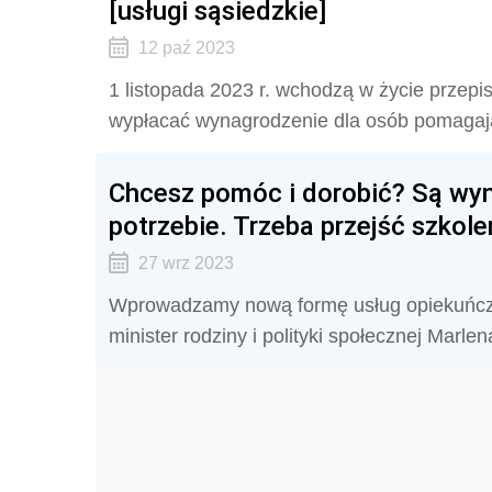
[usługi sąsiedzkie]
12 paź 2023
1 listopada 2023 r. wchodzą w życie przep
wypłacać wynagrodzenie dla osób pomaga
Chcesz pomóc i dorobić? Są wy
potrzebie. Trzeba przejść szkole
27 wrz 2023
Wprowadzamy nową formę usług opiekuńczyc
minister rodziny i polityki społecznej Marle