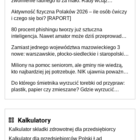
zwolnienie radnego to za mało. Rady wciąż
popełniają ten błąd, a sądy muszą rozstrzygać
Aktywność fizyczna Polaków 2026 – ile osób ćwiczy
sprawy
i czego się boi? [RAPORT]
80 procent phishingu tworzy już sztuczna
inteligencja. Nawet amator może dziś przeprowadzić
skuteczny cyberatak
Zamiast jednego województwa mazowieckiego 3
nowe: warszawskie, płocko-siedleckie i staropolskie.
Nigdzie w Europie nie ma tak dużych jednostek
Miliony na pomoc seniorom, ale gminy nie wiedzą,
stołecznych
kto najbardziej jej potrzebuje. NIK ujawnia poważną
lukę w systemie
Do którego śmietnika wyrzucić torebki od przypraw:
plastik, papier czy zmieszane? Gdzie wyrzucić
młynek po przyprawach?
Kalkulatory
Kalkulator składki zdrowotnej dla przedsiębiorcy
Kalkulator dla przedsiębiorców Polski Ład