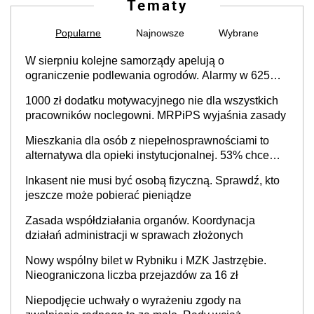
Tematy
Popularne
Najnowsze
Wybrane
W sierpniu kolejne samorządy apelują o
ograniczenie podlewania ogrodów. Alarmy w 625
gminach. Niżówka hydrogeologiczna może objąć
1000 zł dodatku motywacyjnego nie dla wszystkich
cały kraj
pracowników noclegowni. MRPiPS wyjaśnia zasady
Mieszkania dla osób z niepełnosprawnościami to
alternatywa dla opieki instytucjonalnej. 53% chce
mieszkać samodzielnie lub z rodziną
Inkasent nie musi być osobą fizyczną. Sprawdź, kto
jeszcze może pobierać pieniądze
Zasada współdziałania organów. Koordynacja
działań administracji w sprawach złożonych
Nowy wspólny bilet w Rybniku i MZK Jastrzębie.
Nieograniczona liczba przejazdów za 16 zł
Niepodjęcie uchwały o wyrażeniu zgody na