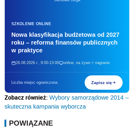
SZKOLENIE ONLINE
Nowa klasyfikacja budżetowa od 2027
roku – reforma finansów publicznych
w praktyce
26.08.2026 r., 9:00-13:00
online, na żywo + nagranie
Liczba miejsc ograniczona
Zapisz się
Zobacz również:
Wybory samorządowe 2014 –
skuteczna kampania wyborcza
POWIĄZANE