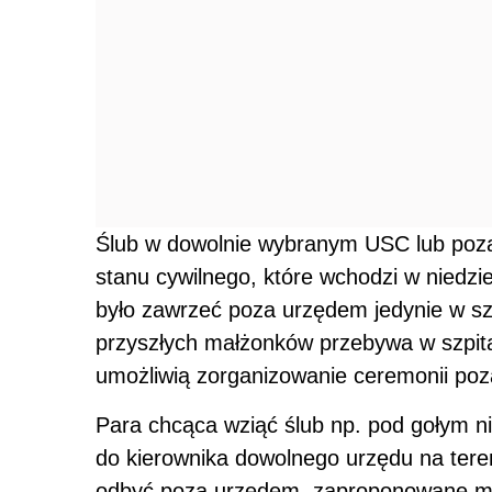
Ślub w dowolnie wybranym USC lub po
stanu cywilnego, które wchodzi w niedz
było zawrzeć poza urzędem jedynie w sz
przyszłych małżonków przebywa w szpita
umożliwią zorganizowanie ceremonii poz
Para chcąca wziąć ślub np. pod gołym n
do kierownika dowolnego urzędu na teren
odbyć poza urzędem, zaproponowane mi