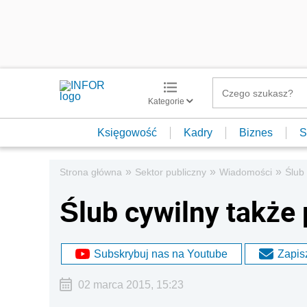
Kategorie
Księgowość
Kadry
Biznes
S
»
»
»
Strona główna
Sektor publiczny
Wiadomości
Ślub
Ślub cywilny także
Subskrybuj nas na Youtube
Zapisz
02 marca 2015, 15:23