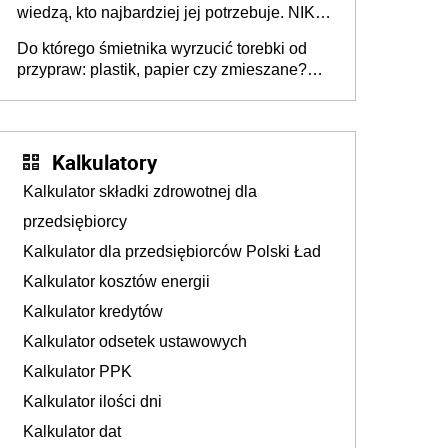
wiedzą, kto najbardziej jej potrzebuje. NIK
stołecznych
ujawnia poważną lukę w systemie
Do którego śmietnika wyrzucić torebki od
przypraw: plastik, papier czy zmieszane?
Gdzie wyrzucić młynek po przyprawach?
Kalkulatory
Kalkulator składki zdrowotnej dla
przedsiębiorcy
Kalkulator dla przedsiębiorców Polski Ład
Kalkulator kosztów energii
Kalkulator kredytów
Kalkulator odsetek ustawowych
Kalkulator PPK
Kalkulator ilości dni
Kalkulator dat