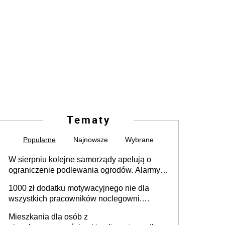
Tematy
Popularne
Najnowsze
Wybrane
W sierpniu kolejne samorządy apelują o
ograniczenie podlewania ogrodów. Alarmy w
625 gminach. Niżówka hydrogeologiczna
1000 zł dodatku motywacyjnego nie dla
może objąć cały kraj
wszystkich pracowników noclegowni.
MRPiPS wyjaśnia zasady
Mieszkania dla osób z