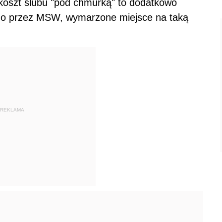
; koszt ślubu "pod chmurką" to dodatkowo
ego przez MSW, wymarzone miejsce na taką