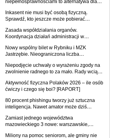
niepełnosprawnościami to alternatywa dla
opieki instytucjonalnej. 53% chce mieszkać
Inkasent nie musi być osobą fizyczną.
samodzielnie lub z rodziną
Sprawdź, kto jeszcze może pobierać
pieniądze
Zasada współdziałania organów.
Koordynacja działań administracji w
sprawach złożonych
Nowy wspólny bilet w Rybniku i MZK
Jastrzębie. Nieograniczona liczba
przejazdów za 16 zł
Niepodjęcie uchwały o wyrażeniu zgody na
zwolnienie radnego to za mało. Rady wciąż
popełniają ten błąd, a sądy muszą
Aktywność fizyczna Polaków 2026 – ile osób
rozstrzygać sprawy
ćwiczy i czego się boi? [RAPORT]
80 procent phishingu tworzy już sztuczna
inteligencja. Nawet amator może dziś
przeprowadzić skuteczny cyberatak
Zamiast jednego województwa
mazowieckiego 3 nowe: warszawskie,
płocko-siedleckie i staropolskie. Nigdzie w
Miliony na pomoc seniorom, ale gminy nie
Europie nie ma tak dużych jednostek