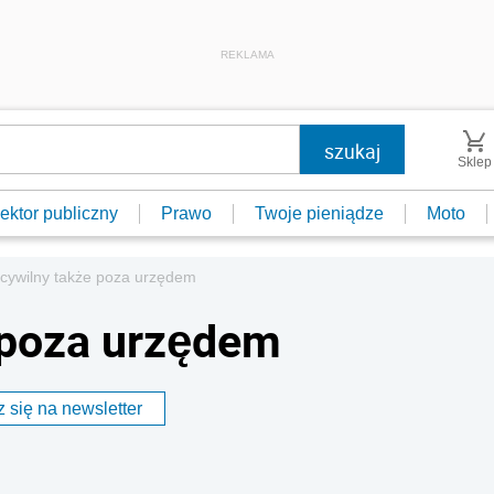
REKLAMA
Sklep
ektor publiczny
Prawo
Twoje pieniądze
Moto
 cywilny także poza urzędem
 poza urzędem
 się na newsletter