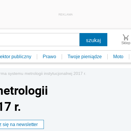
REKLAMA
Sklep
ektor publiczny
Prawo
Twoje pieniądze
Moto
rma systemu metrologii instytucjonalnej 2017 r.
etrologii
7 r.
 się na newsletter