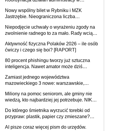
sprawach złożonych
Nowy wspólny bilet w Rybniku i MZK
Jastrzębie. Nieograniczona liczba
przejazdów za 16 zł
Niepodjęcie uchwały o wyrażeniu zgody na
zwolnienie radnego to za mało. Rady wciąż
popełniają ten błąd, a sądy muszą
Aktywność fizyczna Polaków 2026 – ile osób
rozstrzygać sprawy
ćwiczy i czego się boi? [RAPORT]
80 procent phishingu tworzy już sztuczna
inteligencja. Nawet amator może dziś
przeprowadzić skuteczny cyberatak
Zamiast jednego województwa
mazowieckiego 3 nowe: warszawskie,
płocko-siedleckie i staropolskie. Nigdzie w
Miliony na pomoc seniorom, ale gminy nie
Europie nie ma tak dużych jednostek
wiedzą, kto najbardziej jej potrzebuje. NIK
stołecznych
ujawnia poważną lukę w systemie
Do którego śmietnika wyrzucić torebki od
przypraw: plastik, papier czy zmieszane?
Gdzie wyrzucić młynek po przyprawach?
AI pisze coraz więcej pism do urzędów.