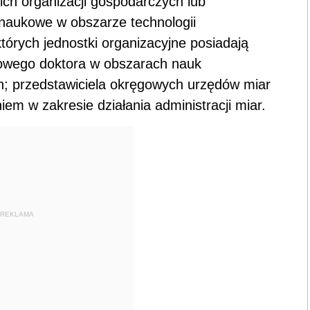
kich organizacji gospodarczych lub
naukowe w obszarze technologii
których jednostki organizacyjne posiadają
owego doktora w obszarach nauk
ch; przedstawiciela okręgowych urzędów miar
em w zakresie działania administracji miar.
REKLAMA