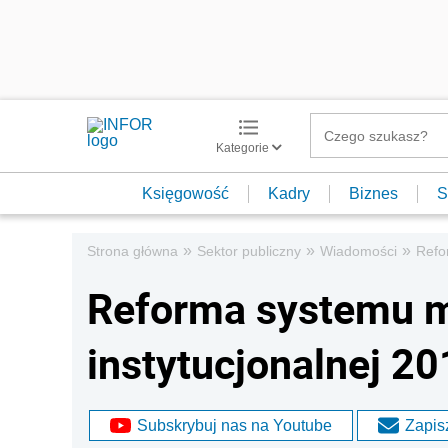
Kategorie
Księgowość
Kadry
Biznes
S
»
»
»
Strona główna
Sektor publiczny
Wiadomości
Refo
Reforma systemu m
instytucjonalnej 201
Subskrybuj nas na Youtube
Zapisz