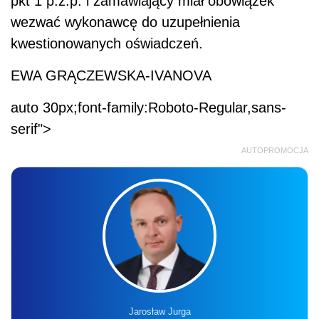
pkt 1 p.z.p. i zamawiający miał obowiązek
wezwać wykonawcę do uzupełnienia
kwestionowanych oświadczeń.
EWA GRĄCZEWSKA-IVANOVA
auto 30px;font-family:Roboto-Regular,sans-
serif">
AUTOPROMOCJA
Jarosław Jurga