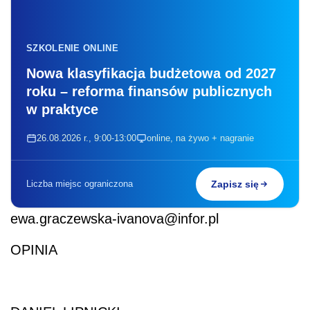
SZKOLENIE ONLINE
Nowa klasyfikacja budżetowa od 2027
roku – reforma finansów publicznych
w praktyce
26.08.2026 r., 9:00-13:00
online, na żywo + nagranie
Liczba miejsc ograniczona
Zapisz się
ewa.graczewska-ivanova@infor.pl
OPINIA