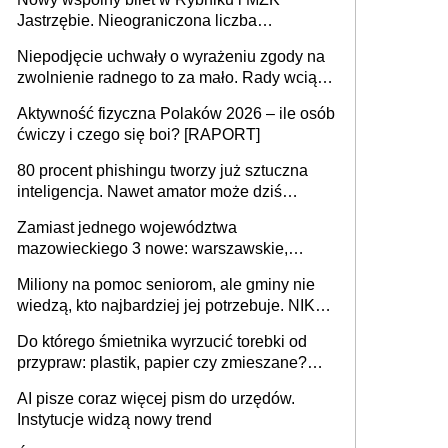
Jastrzębie. Nieograniczona liczba
przejazdów za 16 zł
Niepodjęcie uchwały o wyrażeniu zgody na
zwolnienie radnego to za mało. Rady wciąż
popełniają ten błąd, a sądy muszą
Aktywność fizyczna Polaków 2026 – ile osób
rozstrzygać sprawy
ćwiczy i czego się boi? [RAPORT]
80 procent phishingu tworzy już sztuczna
inteligencja. Nawet amator może dziś
przeprowadzić skuteczny cyberatak
Zamiast jednego województwa
mazowieckiego 3 nowe: warszawskie,
płocko-siedleckie i staropolskie. Nigdzie w
Miliony na pomoc seniorom, ale gminy nie
Europie nie ma tak dużych jednostek
wiedzą, kto najbardziej jej potrzebuje. NIK
stołecznych
ujawnia poważną lukę w systemie
Do którego śmietnika wyrzucić torebki od
przypraw: plastik, papier czy zmieszane?
Gdzie wyrzucić młynek po przyprawach?
AI pisze coraz więcej pism do urzędów.
Instytucje widzą nowy trend