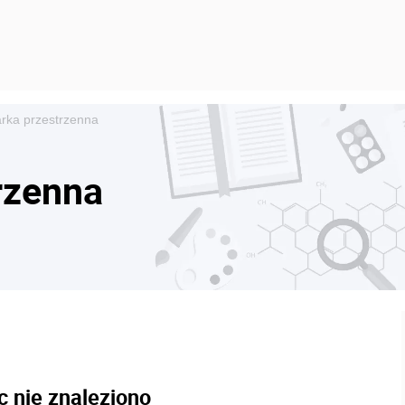
rka przestrzenna
rzenna
c nie znaleziono