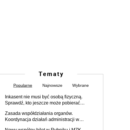
Tematy
Popularne
Najnowsze
Wybrane
Inkasent nie musi być osobą fizyczną.
Sprawdź, kto jeszcze może pobierać
pieniądze
Zasada współdziałania organów.
Koordynacja działań administracji w
sprawach złożonych
Nowy wspólny bilet w Rybniku i MZK