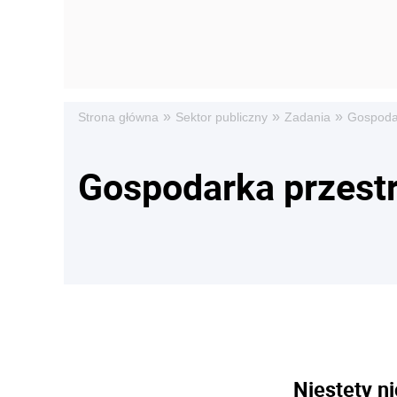
»
»
»
Strona główna
Sektor publiczny
Zadania
Gospoda
Gospodarka przest
Niestety ni