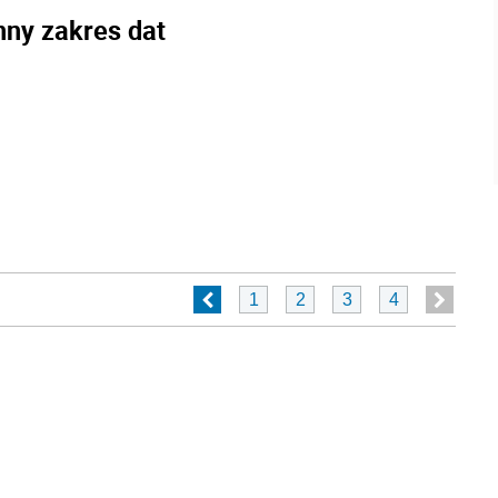
nny zakres dat
1
2
3
4