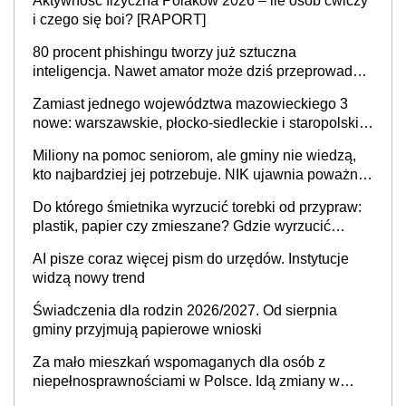
Aktywność fizyczna Polaków 2026 – ile osób ćwiczy
sprawy
i czego się boi? [RAPORT]
80 procent phishingu tworzy już sztuczna
inteligencja. Nawet amator może dziś przeprowadzić
skuteczny cyberatak
Zamiast jednego województwa mazowieckiego 3
nowe: warszawskie, płocko-siedleckie i staropolskie.
Nigdzie w Europie nie ma tak dużych jednostek
Miliony na pomoc seniorom, ale gminy nie wiedzą,
stołecznych
kto najbardziej jej potrzebuje. NIK ujawnia poważną
lukę w systemie
Do którego śmietnika wyrzucić torebki od przypraw:
plastik, papier czy zmieszane? Gdzie wyrzucić
młynek po przyprawach?
AI pisze coraz więcej pism do urzędów. Instytucje
widzą nowy trend
Świadczenia dla rodzin 2026/2027. Od sierpnia
gminy przyjmują papierowe wnioski
Za mało mieszkań wspomaganych dla osób z
niepełnosprawnościami w Polsce. Idą zmiany w
przepisach