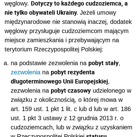
Dotyczy to każdego cudzoziemca, a
węglowy.
nie tylko obywateli Ukrainy.
Jeżeli umowy
międzynarodowe nie stanowią inaczej, dodatek
węglowy przysługuje cudzoziemcom mającym
miejsce zamieszkania i przebywającym na
terytorium Rzeczypospolitej Polskiej:
pobyt stały
na podstawie
zezwolenia
na
,
pobyt rezydenta
zezwolenia
na
długoterminowego Unii Europejskiej
,
pobyt czasowy
zezwolenia na
udzielonego w
związku z okolicznością, o której mowa w
art. 159 ust. 1 pkt 1 lit. c lub d lub w art. 186
ust. 1 pkt 3 ustawy z 12 grudnia 2013 r. o
cudzoziemcach, lub w związku z uzyskaniem
statusu
w Rzeczypospolitej Polskiej