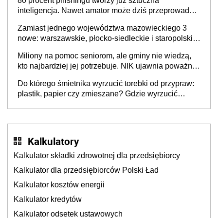
80 procent phishingu tworzy już sztuczna
inteligencja. Nawet amator może dziś przeprowadzić
skuteczny cyberatak
Zamiast jednego województwa mazowieckiego 3
nowe: warszawskie, płocko-siedleckie i staropolskie.
Nigdzie w Europie nie ma tak dużych jednostek
Miliony na pomoc seniorom, ale gminy nie wiedzą,
stołecznych
kto najbardziej jej potrzebuje. NIK ujawnia poważną
lukę w systemie
Do którego śmietnika wyrzucić torebki od przypraw:
plastik, papier czy zmieszane? Gdzie wyrzucić
młynek po przyprawach?
Kalkulatory
Kalkulator składki zdrowotnej dla przedsiębiorcy
Kalkulator dla przedsiębiorców Polski Ład
Kalkulator kosztów energii
Kalkulator kredytów
Kalkulator odsetek ustawowych