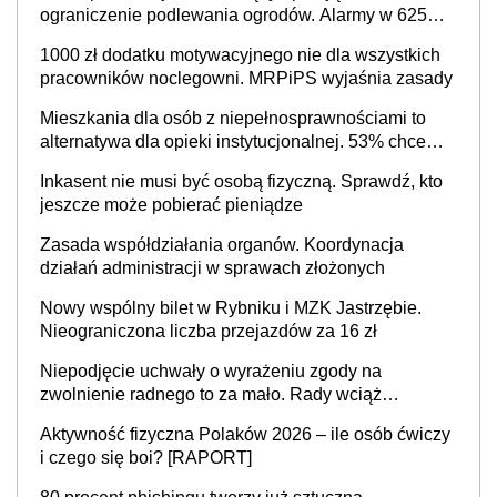
ograniczenie podlewania ogrodów. Alarmy w 625
gminach. Niżówka hydrogeologiczna może objąć
1000 zł dodatku motywacyjnego nie dla wszystkich
cały kraj
pracowników noclegowni. MRPiPS wyjaśnia zasady
Mieszkania dla osób z niepełnosprawnościami to
alternatywa dla opieki instytucjonalnej. 53% chce
mieszkać samodzielnie lub z rodziną
Inkasent nie musi być osobą fizyczną. Sprawdź, kto
jeszcze może pobierać pieniądze
Zasada współdziałania organów. Koordynacja
działań administracji w sprawach złożonych
Nowy wspólny bilet w Rybniku i MZK Jastrzębie.
Nieograniczona liczba przejazdów za 16 zł
Niepodjęcie uchwały o wyrażeniu zgody na
zwolnienie radnego to za mało. Rady wciąż
popełniają ten błąd, a sądy muszą rozstrzygać
Aktywność fizyczna Polaków 2026 – ile osób ćwiczy
sprawy
i czego się boi? [RAPORT]