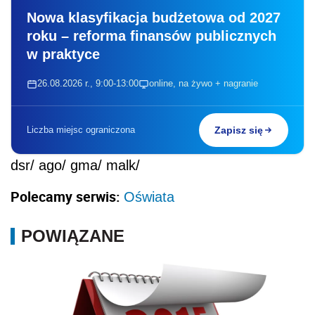
Nowa klasyfikacja budżetowa od 2027
roku – reforma finansów publicznych
w praktyce
26.08.2026 r., 9:00-13:00
online, na żywo + nagranie
Liczba miejsc ograniczona
Zapisz się
dsr/ ago/ gma/ malk/
Polecamy serwis:
Oświata
POWIĄZANE