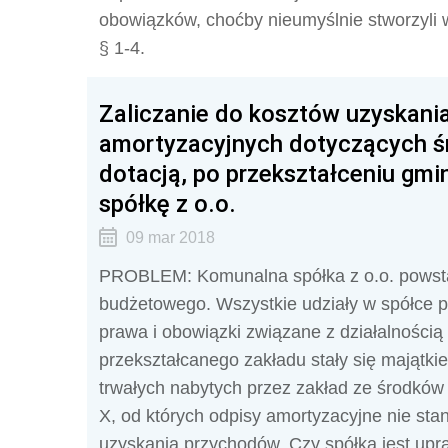
obowiązków, choćby nieumyślnie stworzyli w
§ 1-4.
Zaliczanie do kosztów uzyskan
amortyzacyjnych dotyczących ś
dotacją, po przekształceniu gm
spółkę z o.o.
09 mar 2018
PROBLEM: Komunalna spółka z o.o. powsta
budżetowego. Wszystkie udziały w spółce p
prawa i obowiązki związane z działalnością
przekształcanego zakładu stały się majątki
trwałych nabytych przez zakład ze środków
X, od których odpisy amortyzacyjne nie st
uzyskania przychodów. Czy spółka jest upr