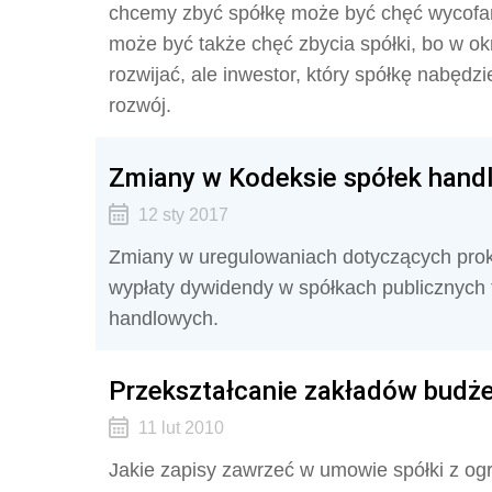
chcemy zbyć spółkę może być chęć wycofan
może być także chęć zbycia spółki, bo w o
rozwijać, ale inwestor, który spółkę nabędz
rozwój.
Zmiany w Kodeksie spółek handl
12 sty 2017
Zmiany w uregulowaniach dotyczących proku
wypłaty dywidendy w spółkach publicznych 
handlowych.
Przekształcanie zakładów budż
11 lut 2010
Jakie zapisy zawrzeć w umowie spółki z og