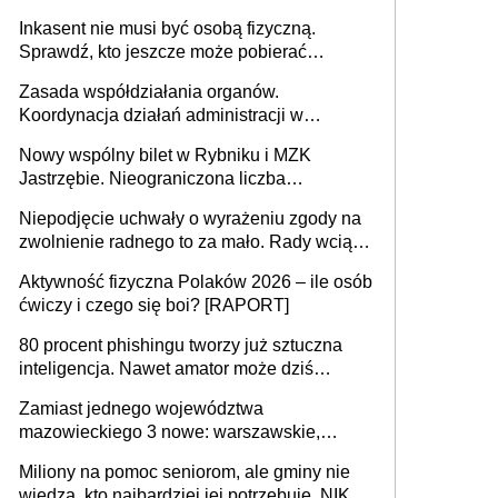
opieki instytucjonalnej. 53% chce mieszkać
Inkasent nie musi być osobą fizyczną.
samodzielnie lub z rodziną
Sprawdź, kto jeszcze może pobierać
pieniądze
Zasada współdziałania organów.
Koordynacja działań administracji w
sprawach złożonych
Nowy wspólny bilet w Rybniku i MZK
Jastrzębie. Nieograniczona liczba
przejazdów za 16 zł
Niepodjęcie uchwały o wyrażeniu zgody na
zwolnienie radnego to za mało. Rady wciąż
popełniają ten błąd, a sądy muszą
Aktywność fizyczna Polaków 2026 – ile osób
rozstrzygać sprawy
ćwiczy i czego się boi? [RAPORT]
80 procent phishingu tworzy już sztuczna
inteligencja. Nawet amator może dziś
przeprowadzić skuteczny cyberatak
Zamiast jednego województwa
mazowieckiego 3 nowe: warszawskie,
płocko-siedleckie i staropolskie. Nigdzie w
Miliony na pomoc seniorom, ale gminy nie
Europie nie ma tak dużych jednostek
wiedzą, kto najbardziej jej potrzebuje. NIK