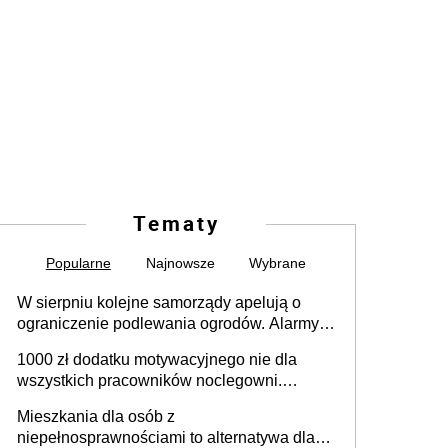
Tematy
Popularne
Najnowsze
Wybrane
W sierpniu kolejne samorządy apelują o
ograniczenie podlewania ogrodów. Alarmy w
625 gminach. Niżówka hydrogeologiczna
1000 zł dodatku motywacyjnego nie dla
może objąć cały kraj
wszystkich pracowników noclegowni.
MRPiPS wyjaśnia zasady
Mieszkania dla osób z
niepełnosprawnościami to alternatywa dla