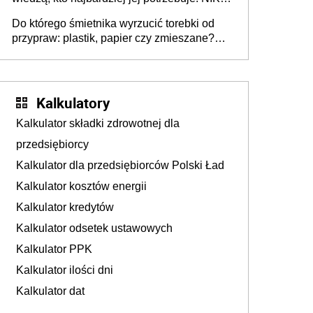
stołecznych
ujawnia poważną lukę w systemie
Do którego śmietnika wyrzucić torebki od
przypraw: plastik, papier czy zmieszane?
Gdzie wyrzucić młynek po przyprawach?
Kalkulatory
Kalkulator składki zdrowotnej dla
przedsiębiorcy
Kalkulator dla przedsiębiorców Polski Ład
Kalkulator kosztów energii
Kalkulator kredytów
Kalkulator odsetek ustawowych
Kalkulator PPK
Kalkulator ilości dni
Kalkulator dat