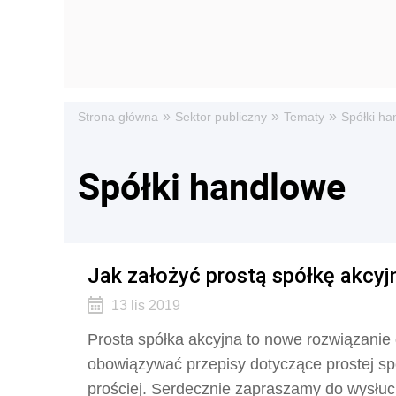
»
»
»
Strona główna
Sektor publiczny
Tematy
Spółki ha
Spółki handlowe
Jak założyć prostą spółkę akcy
13 lis 2019
Prosta spółka akcyjna to nowe rozwiązanie 
obowiązywać przepisy dotyczące prostej sp
prościej. Serdecznie zapraszamy do wysłuc