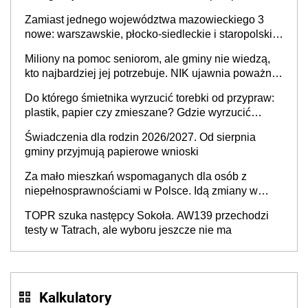
skuteczny cyberatak
Zamiast jednego województwa mazowieckiego 3
nowe: warszawskie, płocko-siedleckie i staropolskie.
Nigdzie w Europie nie ma tak dużych jednostek
Miliony na pomoc seniorom, ale gminy nie wiedzą,
stołecznych
kto najbardziej jej potrzebuje. NIK ujawnia poważną
lukę w systemie
Do którego śmietnika wyrzucić torebki od przypraw:
plastik, papier czy zmieszane? Gdzie wyrzucić
młynek po przyprawach?
Świadczenia dla rodzin 2026/2027. Od sierpnia
gminy przyjmują papierowe wnioski
Za mało mieszkań wspomaganych dla osób z
niepełnosprawnościami w Polsce. Idą zmiany w
przepisach
TOPR szuka następcy Sokoła. AW139 przechodzi
testy w Tatrach, ale wyboru jeszcze nie ma
Kalkulatory