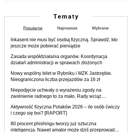
Tematy
Popularne
Najnowsze
Wybrane
Inkasent nie musi być osobą fizyczną. Sprawdź, kto
jeszcze może pobierać pieniądze
Zasada współdziałania organów. Koordynacja
działań administracji w sprawach złożonych
Nowy wspólny bilet w Rybniku i MZK Jastrzębie.
Nieograniczona liczba przejazdów za 16 zł
Niepodjęcie uchwały o wyrażeniu zgody na
zwolnienie radnego to za mało. Rady wciąż
popełniają ten błąd, a sądy muszą rozstrzygać
Aktywność fizyczna Polaków 2026 – ile osób ćwiczy
sprawy
i czego się boi? [RAPORT]
80 procent phishingu tworzy już sztuczna
inteligencja. Nawet amator może dziś przeprowadzić