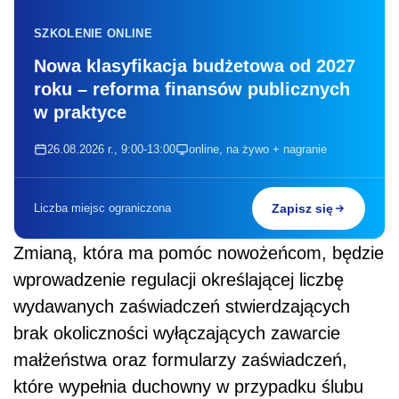
SZKOLENIE ONLINE
Nowa klasyfikacja budżetowa od 2027
roku – reforma finansów publicznych
w praktyce
26.08.2026 r., 9:00-13:00
online, na żywo + nagranie
Liczba miejsc ograniczona
Zapisz się
Zmianą, która ma pomóc nowożeńcom, będzie
wprowadzenie regulacji określającej liczbę
wydawanych zaświadczeń stwierdzających
brak okoliczności wyłączających zawarcie
małżeństwa oraz formularzy zaświadczeń,
które wypełnia duchowny w przypadku ślubu