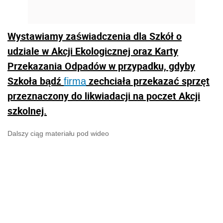
Wystawiamy zaświadczenia dla Szkół o
udziale w Akcji Ekologicznej oraz Karty
Przekazania Odpadów w przypadku, gdyby
Szkoła bądź
zechciała przekazać sprzęt
firma
przeznaczony do likwiadacji na poczet Akcji
szkolnej.
Dalszy ciąg materiału pod wideo