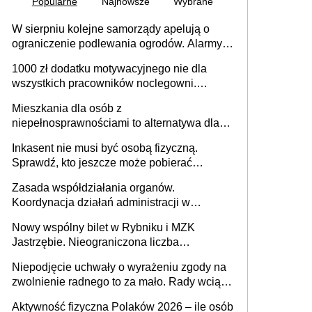
Popularne
Najnowsze
Wybrane
W sierpniu kolejne samorządy apelują o
ograniczenie podlewania ogrodów. Alarmy w
625 gminach. Niżówka hydrogeologiczna
1000 zł dodatku motywacyjnego nie dla
może objąć cały kraj
wszystkich pracowników noclegowni.
MRPiPS wyjaśnia zasady
Mieszkania dla osób z
niepełnosprawnościami to alternatywa dla
opieki instytucjonalnej. 53% chce mieszkać
Inkasent nie musi być osobą fizyczną.
samodzielnie lub z rodziną
Sprawdź, kto jeszcze może pobierać
pieniądze
Zasada współdziałania organów.
Koordynacja działań administracji w
sprawach złożonych
Nowy wspólny bilet w Rybniku i MZK
Jastrzębie. Nieograniczona liczba
przejazdów za 16 zł
Niepodjęcie uchwały o wyrażeniu zgody na
zwolnienie radnego to za mało. Rady wciąż
popełniają ten błąd, a sądy muszą
Aktywność fizyczna Polaków 2026 – ile osób
rozstrzygać sprawy