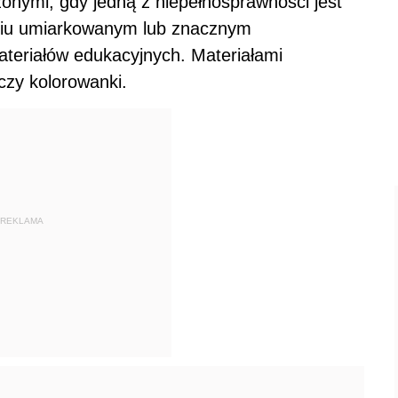
onymi, gdy jedną z niepełnosprawności jest
pniu umiarkowanym lub znacznym
teriałów edukacyjnych. Materiałami
czy kolorowanki.
REKLAMA