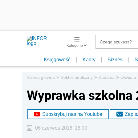
Kategorie
Księgowość
Kadry
Biznes
S
»
»
»
Strona główna
Sektor publiczny
Zadania
Oświata
Wyprawka szkolna
Subskrybuj nas na Youtube
Zapisz
06 czerwca 2016, 16:00