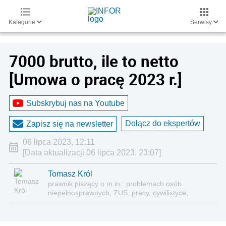
Kategorie
Serwisy
7000 brutto, ile to netto
[Umowa o pracę 2023 r.]
Subskrybuj nas na Youtube
Dołącz do ekspertów
Zapisz się na newsletter
06 lipca 2023, 12:11
[Data aktualizacji 06 lipca 2023, 23:07]
Tomasz Król
prawnik piszący o m.in.: problemach osób
niepełnosprawnych, ZUS, pracy, cywilistyce,
administracji, przedsiębiorcach, podatkach