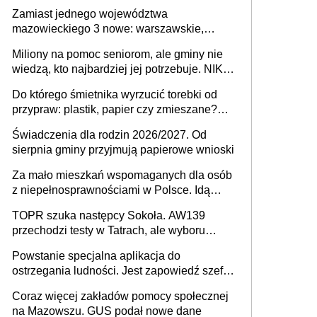
przeprowadzić skuteczny cyberatak
Zamiast jednego województwa
mazowieckiego 3 nowe: warszawskie,
płocko-siedleckie i staropolskie. Nigdzie w
Miliony na pomoc seniorom, ale gminy nie
Europie nie ma tak dużych jednostek
wiedzą, kto najbardziej jej potrzebuje. NIK
stołecznych
ujawnia poważną lukę w systemie
Do którego śmietnika wyrzucić torebki od
przypraw: plastik, papier czy zmieszane?
Gdzie wyrzucić młynek po przyprawach?
Świadczenia dla rodzin 2026/2027. Od
sierpnia gminy przyjmują papierowe wnioski
Za mało mieszkań wspomaganych dla osób
z niepełnosprawnościami w Polsce. Idą
zmiany w przepisach
TOPR szuka następcy Sokoła. AW139
przechodzi testy w Tatrach, ale wyboru
jeszcze nie ma
Powstanie specjalna aplikacja do
ostrzegania ludności. Jest zapowiedź szefa
MSWiA
Coraz więcej zakładów pomocy społecznej
na Mazowszu. GUS podał nowe dane