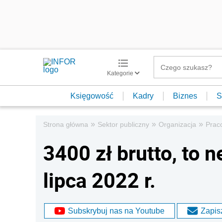
Kategorie
Księgowość
Kadry
Biznes
S
»
»
»
Strona główna
Sektor publiczny
Organizacja
Prac
3400 zł brutto, to n
lipca 2022 r.
Subskrybuj nas na Youtube
Zapisz