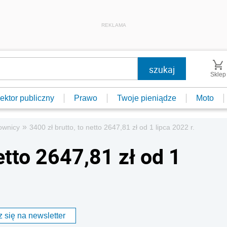
REKLAMA
Sklep
ektor publiczny
Prawo
Twoje pieniądze
Moto
»
ownicy
3400 zł brutto, to netto 2647,81 zł od 1 lipca 2022 r.
etto 2647,81 zł od 1
 się na newsletter