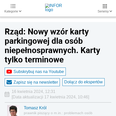
Kategorie
Serwisy
Rząd: Nowy wzór karty
parkingowej dla osób
niepełnosprawnych. Karty
tylko terminowe
Subskrybuj nas na Youtube
Dołącz do ekspertów
Zapisz się na newsletter
16 kwietnia 2024, 12:31
[Data aktualizacji 17 kwietnia 2024, 10:46]
Tomasz Król
prawnik piszący o m.in.: problemach osób