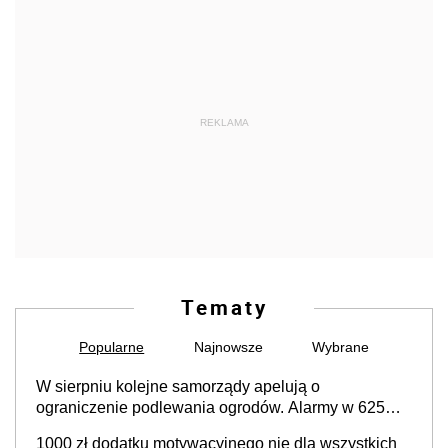
REKLAMA
Tematy
Popularne
Najnowsze
Wybrane
W sierpniu kolejne samorządy apelują o
ograniczenie podlewania ogrodów. Alarmy w 625
gminach. Niżówka hydrogeologiczna może objąć
1000 zł dodatku motywacyjnego nie dla wszystkich