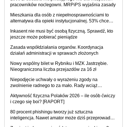
cały kraj
pracowników noclegowni. MRPiPS wyjaśnia zasady
Mieszkania dla osób z niepełnosprawnościami to
alternatywa dla opieki instytucjonalnej. 53% chce
mieszkać samodzielnie lub z rodziną
Inkasent nie musi być osobą fizyczną. Sprawdź, kto
jeszcze może pobierać pieniądze
Zasada współdziałania organów. Koordynacja
działań administracji w sprawach złożonych
Nowy wspólny bilet w Rybniku i MZK Jastrzębie.
Nieograniczona liczba przejazdów za 16 zł
Niepodjęcie uchwały o wyrażeniu zgody na
zwolnienie radnego to za mało. Rady wciąż
popełniają ten błąd, a sądy muszą rozstrzygać
Aktywność fizyczna Polaków 2026 – ile osób ćwiczy
sprawy
i czego się boi? [RAPORT]
80 procent phishingu tworzy już sztuczna
inteligencja. Nawet amator może dziś przeprowadzić
skuteczny cyberatak