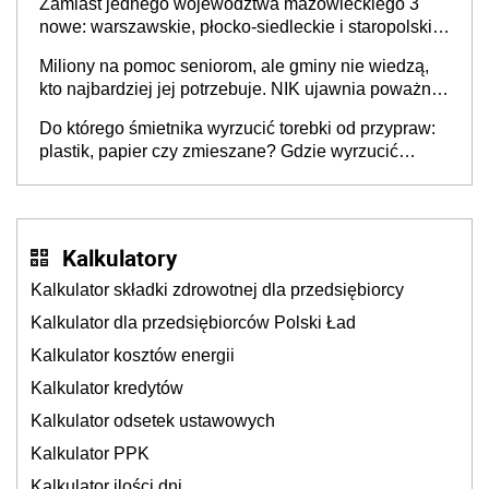
Zamiast jednego województwa mazowieckiego 3
nowe: warszawskie, płocko-siedleckie i staropolskie.
Nigdzie w Europie nie ma tak dużych jednostek
Miliony na pomoc seniorom, ale gminy nie wiedzą,
stołecznych
kto najbardziej jej potrzebuje. NIK ujawnia poważną
lukę w systemie
Do którego śmietnika wyrzucić torebki od przypraw:
plastik, papier czy zmieszane? Gdzie wyrzucić
młynek po przyprawach?
Kalkulatory
Kalkulator składki zdrowotnej dla przedsiębiorcy
Kalkulator dla przedsiębiorców Polski Ład
Kalkulator kosztów energii
Kalkulator kredytów
Kalkulator odsetek ustawowych
Kalkulator PPK
Kalkulator ilości dni