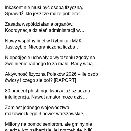
opieki instytucjonalnej. 53% chce mieszkać
Inkasent nie musi być osobą fizyczną.
samodzielnie lub z rodziną
Sprawdź, kto jeszcze może pobierać
pieniądze
Zasada współdziałania organów.
Koordynacja działań administracji w
sprawach złożonych
Nowy wspólny bilet w Rybniku i MZK
Jastrzębie. Nieograniczona liczba
przejazdów za 16 zł
Niepodjęcie uchwały o wyrażeniu zgody na
zwolnienie radnego to za mało. Rady wciąż
popełniają ten błąd, a sądy muszą
Aktywność fizyczna Polaków 2026 – ile osób
rozstrzygać sprawy
ćwiczy i czego się boi? [RAPORT]
80 procent phishingu tworzy już sztuczna
inteligencja. Nawet amator może dziś
przeprowadzić skuteczny cyberatak
Zamiast jednego województwa
mazowieckiego 3 nowe: warszawskie,
płocko-siedleckie i staropolskie. Nigdzie w
Miliony na pomoc seniorom, ale gminy nie
Europie nie ma tak dużych jednostek
wiedzą, kto najbardziej jej potrzebuje. NIK