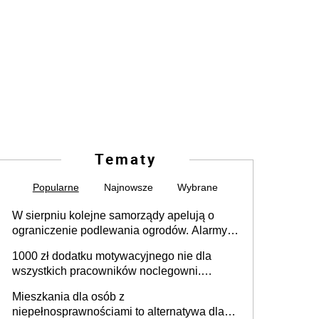
Tematy
Popularne
Najnowsze
Wybrane
W sierpniu kolejne samorządy apelują o
ograniczenie podlewania ogrodów. Alarmy w
625 gminach. Niżówka hydrogeologiczna
1000 zł dodatku motywacyjnego nie dla
może objąć cały kraj
wszystkich pracowników noclegowni.
MRPiPS wyjaśnia zasady
Mieszkania dla osób z
niepełnosprawnościami to alternatywa dla