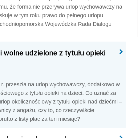
temu, że formalnie przerywa urlop wychowawczy na
zyskuje w tym roku prawo do pełnego urlopu
Zachodniopomorska Wojewódzka Rada Dialogu
 wolne udzielone z tytułu opieki
 r. przeszła na urlop wychowawczy, dodatkowo w
ściowego z tytułu opieki na dzieci. Co uznać za
lop okolicznościowy z tytułu opieki nad dziećmi –
wnicy z angażu, czy to, co rzeczywiście
utto z listy płac za ten miesiąc?