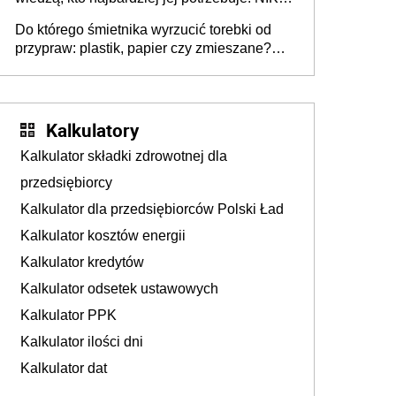
stołecznych
ujawnia poważną lukę w systemie
Do którego śmietnika wyrzucić torebki od
przypraw: plastik, papier czy zmieszane?
Gdzie wyrzucić młynek po przyprawach?
Kalkulatory
Kalkulator składki zdrowotnej dla
przedsiębiorcy
Kalkulator dla przedsiębiorców Polski Ład
Kalkulator kosztów energii
Kalkulator kredytów
Kalkulator odsetek ustawowych
Kalkulator PPK
Kalkulator ilości dni
Kalkulator dat