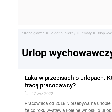
»
»
»
Strona główna
Sektor publiczny
Tematy
Urlop wy
Urlop wychowawcz
Luka w przepisach o urlopach. K
tracą pracodawcy?
27 wrz 2022
Pracownica od 2018 r. przebywa na urlopi
że co roku wystawia kolejne wnioski o urlop