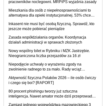
pracowników noclegowni. MRPiPS wyjaśnia zasady
Mieszkania dla osób z niepełnosprawnościami to
alternatywa dla opieki instytucjonalnej. 53% chce
mieszkać samodzielnie lub z rodziną
Inkasent nie musi być osobą fizyczną. Sprawdź, kto
jeszcze może pobierać pieniądze
Zasada współdziałania organów. Koordynacja
działań administracji w sprawach złożonych
Nowy wspólny bilet w Rybniku i MZK Jastrzębie.
Nieograniczona liczba przejazdów za 16 zł
Niepodjęcie uchwały o wyrażeniu zgody na
zwolnienie radnego to za mało. Rady wciąż
popełniają ten błąd, a sądy muszą rozstrzygać
Aktywność fizyczna Polaków 2026 – ile osób ćwiczy
sprawy
i czego się boi? [RAPORT]
80 procent phishingu tworzy już sztuczna
inteligencja. Nawet amator może dziś przeprowadzić
skuteczny cyberatak
Zamiast jednego województwa mazowieckiego 3