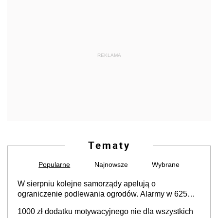
REKLAMA
Tematy
Popularne
Najnowsze
Wybrane
W sierpniu kolejne samorządy apelują o
ograniczenie podlewania ogrodów. Alarmy w 625
gminach. Niżówka hydrogeologiczna może objąć
1000 zł dodatku motywacyjnego nie dla wszystkich
cały kraj