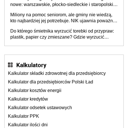
nowe: warszawskie, płocko-siedleckie i staropolskie.
Nigdzie w Europie nie ma tak dużych jednostek
Miliony na pomoc seniorom, ale gminy nie wiedzą,
stołecznych
kto najbardziej jej potrzebuje. NIK ujawnia poważną
lukę w systemie
Do którego śmietnika wyrzucić torebki od przypraw:
plastik, papier czy zmieszane? Gdzie wyrzucić
młynek po przyprawach?
Kalkulatory
Kalkulator składki zdrowotnej dla przedsiębiorcy
Kalkulator dla przedsiębiorców Polski Ład
Kalkulator kosztów energii
Kalkulator kredytów
Kalkulator odsetek ustawowych
Kalkulator PPK
Kalkulator ilości dni