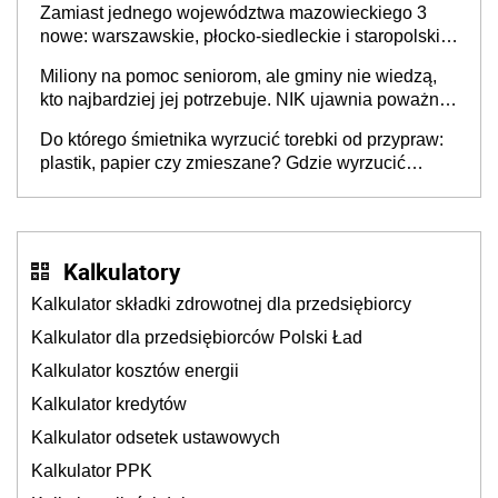
Zamiast jednego województwa mazowieckiego 3
nowe: warszawskie, płocko-siedleckie i staropolskie.
Nigdzie w Europie nie ma tak dużych jednostek
Miliony na pomoc seniorom, ale gminy nie wiedzą,
stołecznych
kto najbardziej jej potrzebuje. NIK ujawnia poważną
lukę w systemie
Do którego śmietnika wyrzucić torebki od przypraw:
plastik, papier czy zmieszane? Gdzie wyrzucić
młynek po przyprawach?
Kalkulatory
Kalkulator składki zdrowotnej dla przedsiębiorcy
Kalkulator dla przedsiębiorców Polski Ład
Kalkulator kosztów energii
Kalkulator kredytów
Kalkulator odsetek ustawowych
Kalkulator PPK