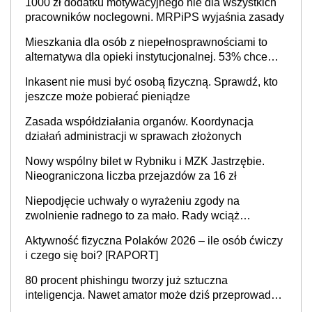
1000 zł dodatku motywacyjnego nie dla wszystkich
cały kraj
pracowników noclegowni. MRPiPS wyjaśnia zasady
Mieszkania dla osób z niepełnosprawnościami to
alternatywa dla opieki instytucjonalnej. 53% chce
mieszkać samodzielnie lub z rodziną
Inkasent nie musi być osobą fizyczną. Sprawdź, kto
jeszcze może pobierać pieniądze
Zasada współdziałania organów. Koordynacja
działań administracji w sprawach złożonych
Nowy wspólny bilet w Rybniku i MZK Jastrzębie.
Nieograniczona liczba przejazdów za 16 zł
Niepodjęcie uchwały o wyrażeniu zgody na
zwolnienie radnego to za mało. Rady wciąż
popełniają ten błąd, a sądy muszą rozstrzygać
Aktywność fizyczna Polaków 2026 – ile osób ćwiczy
sprawy
i czego się boi? [RAPORT]
80 procent phishingu tworzy już sztuczna
inteligencja. Nawet amator może dziś przeprowadzić
skuteczny cyberatak