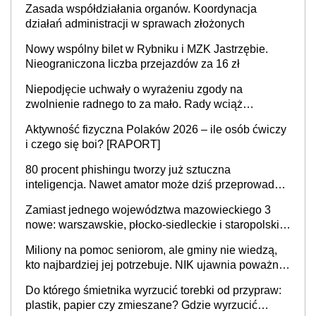
Zasada współdziałania organów. Koordynacja
działań administracji w sprawach złożonych
Nowy wspólny bilet w Rybniku i MZK Jastrzębie.
Nieograniczona liczba przejazdów za 16 zł
Niepodjęcie uchwały o wyrażeniu zgody na
zwolnienie radnego to za mało. Rady wciąż
popełniają ten błąd, a sądy muszą rozstrzygać
Aktywność fizyczna Polaków 2026 – ile osób ćwiczy
sprawy
i czego się boi? [RAPORT]
80 procent phishingu tworzy już sztuczna
inteligencja. Nawet amator może dziś przeprowadzić
skuteczny cyberatak
Zamiast jednego województwa mazowieckiego 3
nowe: warszawskie, płocko-siedleckie i staropolskie.
Nigdzie w Europie nie ma tak dużych jednostek
Miliony na pomoc seniorom, ale gminy nie wiedzą,
stołecznych
kto najbardziej jej potrzebuje. NIK ujawnia poważną
lukę w systemie
Do którego śmietnika wyrzucić torebki od przypraw:
plastik, papier czy zmieszane? Gdzie wyrzucić