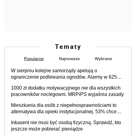
Tematy
Popularne
Najnowsze
Wybrane
W sierpniu kolejne samorządy apelują o
ograniczenie podlewania ogrodów. Alarmy w 625
gminach. Niżówka hydrogeologiczna może objąć
1000 zł dodatku motywacyjnego nie dla wszystkich
cały kraj
pracowników noclegowni. MRPiPS wyjaśnia zasady
Mieszkania dla osób z niepełnosprawnościami to
alternatywa dla opieki instytucjonalnej. 53% chce
mieszkać samodzielnie lub z rodziną
Inkasent nie musi być osobą fizyczną. Sprawdź, kto
jeszcze może pobierać pieniądze