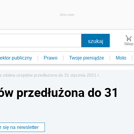
REKLAMA
Sklep
ektor publiczny
Prawo
Twoje pieniądze
Moto
a zdalna urzędów przedłużona do 31 stycznia 2021 r.
ów przedłużona do 31
 się na newsletter