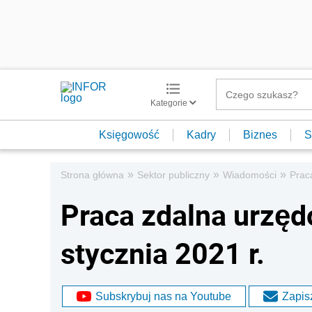
Kategorie
Księgowość
Kadry
Biznes
S
»
»
»
Strona główna
Sektor publiczny
Wiadomości
Prac
Praca zdalna urzęd
stycznia 2021 r.
Subskrybuj nas na Youtube
Zapisz