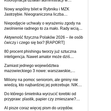
Koordynacja działań administracji w
sprawach złożonych
Nowy wspólny bilet w Rybniku i MZK
Jastrzębie. Nieograniczona liczba
przejazdów za 16 zł
Niepodjęcie uchwały o wyrażeniu zgody na
zwolnienie radnego to za mało. Rady wciąż
popełniają ten błąd, a sądy muszą
Aktywność fizyczna Polaków 2026 – ile osób
rozstrzygać sprawy
ćwiczy i czego się boi? [RAPORT]
80 procent phishingu tworzy już sztuczna
inteligencja. Nawet amator może dziś
przeprowadzić skuteczny cyberatak
Zamiast jednego województwa
mazowieckiego 3 nowe: warszawskie,
płocko-siedleckie i staropolskie. Nigdzie w
Miliony na pomoc seniorom, ale gminy nie
Europie nie ma tak dużych jednostek
wiedzą, kto najbardziej jej potrzebuje. NIK
stołecznych
ujawnia poważną lukę w systemie
Do którego śmietnika wyrzucić torebki od
przypraw: plastik, papier czy zmieszane?
Gdzie wyrzucić młynek po przyprawach?
AI pisze coraz więcej pism do urzędów.